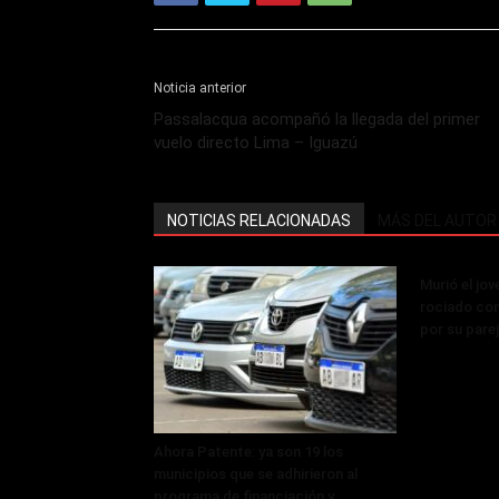
Noticia anterior
Passalacqua acompañó la llegada del primer
vuelo directo Lima – Iguazú
NOTICIAS RELACIONADAS
MÁS DEL AUTOR
Murió el jo
rociado con
por su pare
Ahora Patente: ya son 19 los
municipios que se adhirieron al
programa de financiación y