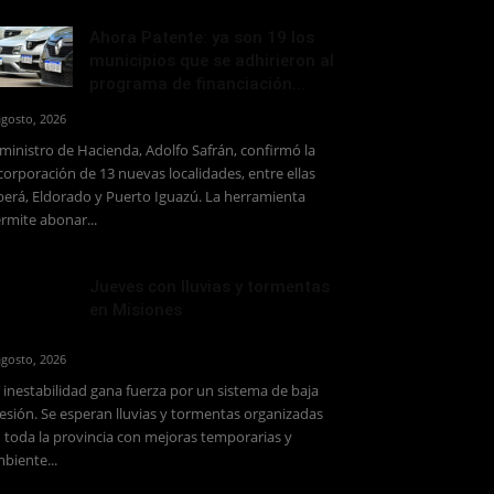
Ahora Patente: ya son 19 los
municipios que se adhirieron al
programa de financiación...
agosto, 2026
 ministro de Hacienda, Adolfo Safrán, confirmó la
corporación de 13 nuevas localidades, entre ellas
erá, Eldorado y Puerto Iguazú. La herramienta
rmite abonar...
Jueves con lluvias y tormentas
en Misiones
agosto, 2026
 inestabilidad gana fuerza por un sistema de baja
esión. Se esperan lluvias y tormentas organizadas
 toda la provincia con mejoras temporarias y
biente...