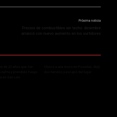
Próxima noticia
Precios de combustibles sin techo: diciembre
arrancó con nuevo aumento en los surtidores
ven de 22 años que fue
Chocó a una moto en Posadas, dejó
 nafta y prendido fuego
dos heridos y escapó del lugar.
ja en San Luis