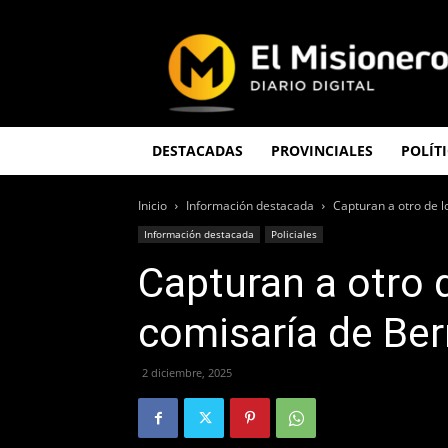
El
Misionero
DESTACADAS
PROVINCIALES
POLÍT
Inicio
Información destacada
Capturan a otro de l
Información destacada
Policiales
Capturan a otro 
comisaría de Ber
2 diciembre, 2025