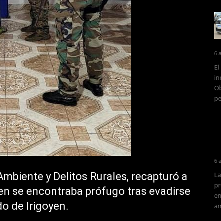
6 
El
in
Ob
pe
6 
mbiente y Delitos Rurales, recapturó a
La
pr
ien se encontraba prófugo tras evadirse
en
o de Irigoyen.
am