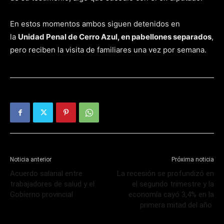
En estos momentos ambos siguen detenidos en
la
Unidad Penal de Cerro Azul, en pabellones separados
,
pero reciben la visita de familiares una vez por semana.
Noticia anterior
Próxima noticia
Acuerdo salarial entre
La recesión se profundizó en
trabajadores de salud y el
el segundo trimestre y la
Gobierno provincial
economía cayó 3,4% en la
primera mitad del año