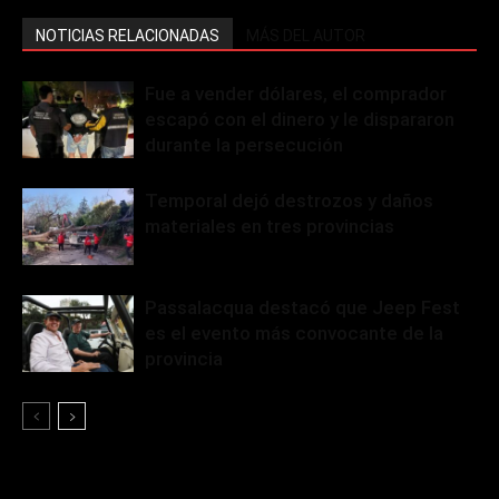
NOTICIAS RELACIONADAS
MÁS DEL AUTOR
Fue a vender dólares, el comprador
escapó con el dinero y le dispararon
durante la persecución
Temporal dejó destrozos y daños
materiales en tres provincias
Passalacqua destacó que Jeep Fest
es el evento más convocante de la
provincia