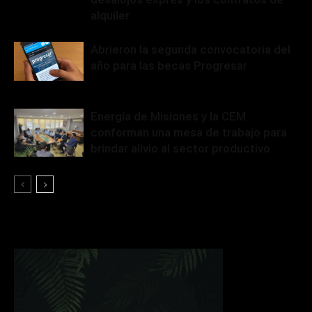
alquiler
Abrieron la segunda convocatoria del
año para las becas Progresar
Energía de Misiones y la CEM
conforman una mesa de trabajo para
brindar alivio al sector productivo