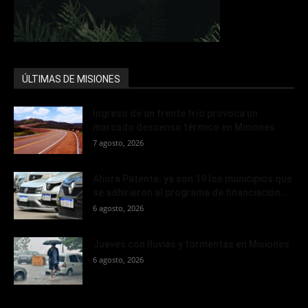
ÚLTIMAS DE MISIONES
Ingreso de un frente frío provoca un
marcado descenso térmico en Misiones
7 agosto, 2026
Ahora Patente: ya son 19 los municipios que
se adhirieron al programa de financiación...
6 agosto, 2026
Jueves con lluvias y tormentas en Misiones
6 agosto, 2026