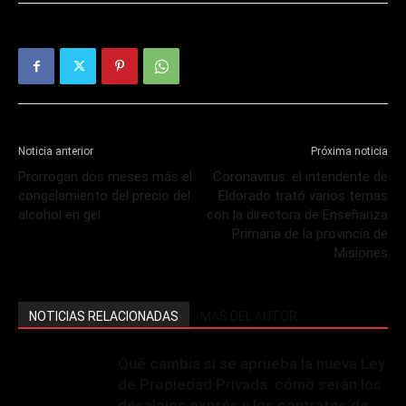
Noticia anterior
Próxima noticia
Prorrogan dos meses más el
Coronavirus: el intendente de
congelamiento del precio del
Eldorado trató varios temas
alcohol en gel
con la directora de Enseñanza
Primaria de la provincia de
Misiones
NOTICIAS RELACIONADAS
MÁS DEL AUTOR
Qué cambia si se aprueba la nueva Ley
de Propiedad Privada: cómo serán los
desalojos exprés y los contratos de