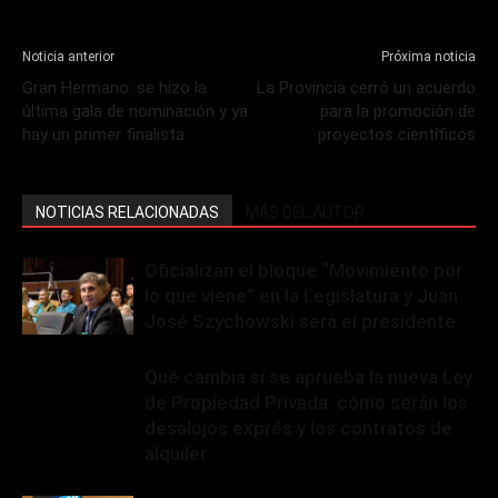
Noticia anterior
Próxima noticia
Gran Hermano: se hizo la
La Provincia cerró un acuerdo
última gala de nominación y ya
para la promoción de
hay un primer finalista
proyectos científicos
NOTICIAS RELACIONADAS
MÁS DEL AUTOR
Oficializan el bloque “Movimiento por
lo que viene” en la Legislatura y Juan
José Szychowski será el presidente
Qué cambia si se aprueba la nueva Ley
de Propiedad Privada: cómo serán los
desalojos exprés y los contratos de
alquiler