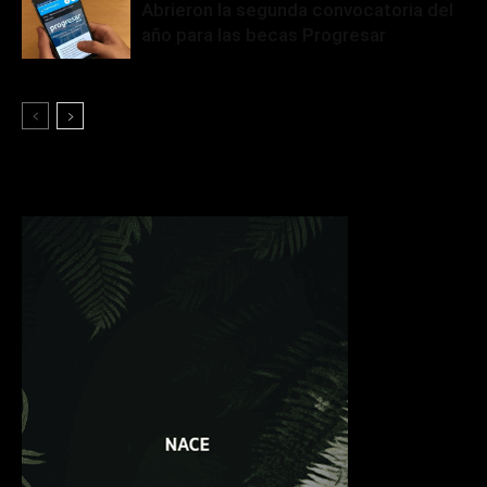
Abrieron la segunda convocatoria del
año para las becas Progresar