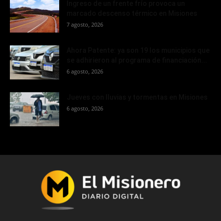
Ingreso de un frente frío provoca un
marcado descenso térmico en Misiones
7 agosto, 2026
Ahora Patente: ya son 19 los municipios que
se adhirieron al programa de financiación...
6 agosto, 2026
Jueves con lluvias y tormentas en Misiones
6 agosto, 2026