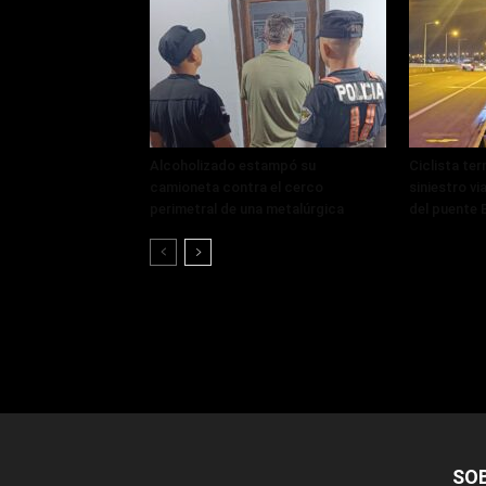
Alcoholizado estampó su
Ciclista ter
camioneta contra el cerco
siniestro vi
perimetral de una metalúrgica
del puente 
SO