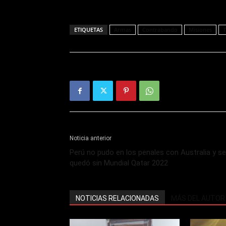
ETIQUETAS
Armas
Contrabando
Misiones
T
Noticia anterior
Perú no pudo en los penales con Australia y se
quedó sin Mundial Qatar 2022
NOTICIAS RELACIONADAS
MÁS DEL AUTOR