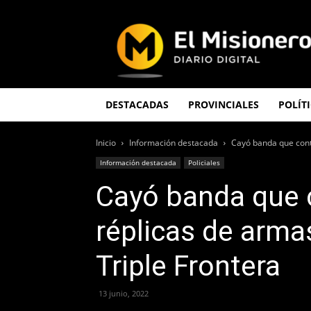
El
Misionero
DESTACADAS
PROVINCIALES
POLÍT
Inicio
Información destacada
Cayó banda que cont
Información destacada
Policiales
Cayó banda que
réplicas de arma
Triple Frontera
13 junio, 2022