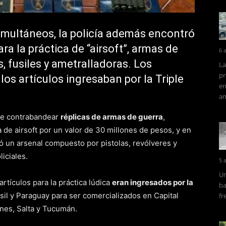
imultáneos, la policía además encontró
ra la práctica de “airsoft”, armas de
6 
, fusiles y ametralladoras. Los
La
pr
os artículos ingresaban por la Triple
en
am
de contrabandear
réplicas de armas de guerra
,
ca de airsoft por un valor de 30 millones de pesos, y en
ó un arsenal compuesto por pistolas, revólveres y
iciales.
5 
Un
rtículos para la práctica lúdica
eran ingresados por la
ba
sil y Paraguay para ser comercializados en Capital
fr
nes, Salta y Tucumán.