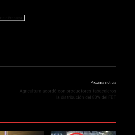
riple Frontera
Próxima noticia
Agricultura acordó con productores tabacaleros
la distribución del 80% del FET