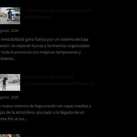
Jueves con lluvias y tormentas
en Misiones
agosto, 2026
 inestabilidad gana fuerza por un sistema de baja
esión. Se esperan lluvias y tormentas organizadas
 toda la provincia con mejoras temporarias y
biente...
Continúan las lluvias y
tormentas aisladas en Misiones
agosto, 2026
 nuevo sistema de baja presión en capas medias y
jas de la atmósfera, asociado a la llegada de un
ente frío al sur...