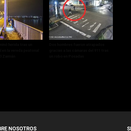
minó herida tras un
Dos hombres fueron atrapados
al en la vereda peatonal
gracias a las cámaras del 911 tras
El Zaimán
un robo en Posadas
BRE NOSOTROS
S