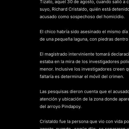
Tizato, aquel 30 de agosto, cuando salió a 
suyo, Richard Cristaldo, quién está deteni
acusado como sospechoso del homicidio.
El chico habría sido asesinado el mismo día
de una pequeña laguna, con piedras dentro 
El magistrado interviniente tomará declaraci
estaba en la mira de los investigadores pol
menor. Inclusive los investigadores creen q
faltaría es determinar el móvil del crimen.
Las pesquisas dieron cuenta que el acusado
atención y ubicación de la zona donde apar
del arroyo Pindapoy.
Cristaldo fue la persona que vio con vida p
agosto, cuando –según dijo- se separaron 