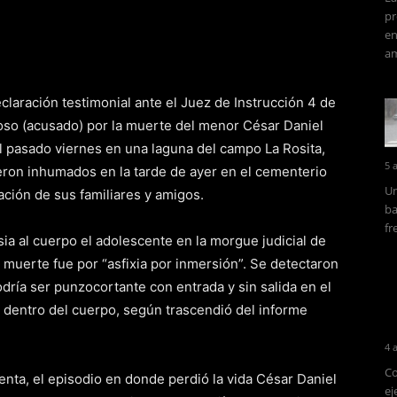
pr
en
am
declaración testimonial ante el Juez de Instrucción 4 de
oso (acusado) por la muerte del menor César Daniel
el pasado viernes en una laguna del campo La Rosita,
5 
eron inhumados en la tarde de ayer en el cementerio
Un
ación de sus familiares y amigos.
ba
fr
sia al cuerpo el adolescente en la morgue judicial de
muerte fue por “asfixia por inmersión”. Se detectaron
ría ser punzocortante con entrada y sin salida en el
a dentro del cuerpo, según trascendió del informe
4 
Co
enta, el episodio en donde perdió la vida César Daniel
ej