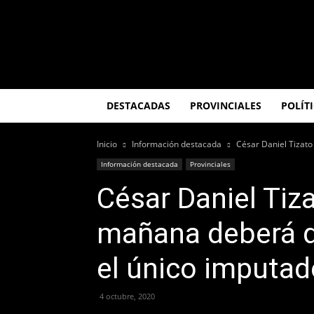
El
Misionero
DESTACADAS
PROVINCIALES
POLÍT
Inicio
Información destacada
César Daniel Tizato
Información destacada
Provinciales
César Daniel Tiz
mañana deberá de
el único imputad
4 octubre, 2020