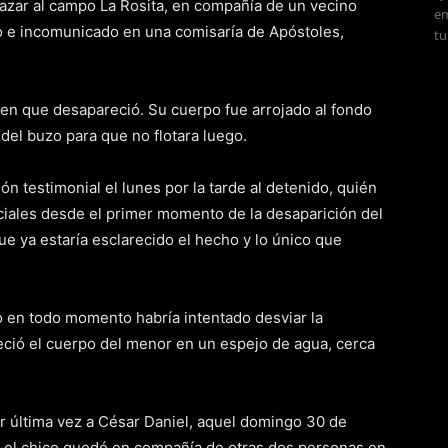
cazar al campo La Rosita, en compañía de un vecino
em
do e incomunicado en una comisaría de Apóstoles,
tu
 en que desapareció. Su cuerpo fue arrojado al fondo
del buzo para que no flotara luego.
ón testimonial el lunes por la tarde al detenido, quién
iciales desde el primer momento de la desaparición del
ue ya estaría esclarecido el hecho y lo único que
 en todo momento habría intentado desviar la
eció el cuerpo del menor en un espejo de agua, cerca
or última vez a César Daniel, aquel domingo 30 de
y el chico quedó en compañía de otras dos personas en