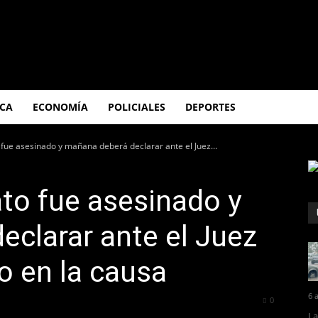
ICA
ECONOMÍA
POLICIALES
DEPORTES
 fue asesinado y mañana deberá declarar ante el Juez...
ato fue asesinado y
clarar ante el Juez
o en la causa
6 
891
0
La