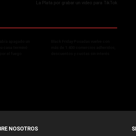
La Plata por grabar un video para TikTok
había apagado un
Black Friday Posadas vuelve con
 su casa terminó
más de 1.400 comercios adheridos,
or el fuego
descuentos y cuotas sin interés
BRE NOSOTROS
S