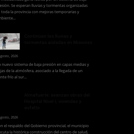
esión. Se esperan lluvias y tormentas organizadas
 toda la provincia con mejoras temporarias y
biente...
Continúan las lluvias y
tormentas aisladas en Misiones
agosto, 2026
 nuevo sistema de baja presión en capas medias y
jas de la atmósfera, asociado a la llegada de un
ente frío al sur...
Almafuerte: avanzan obras del
Hospital Nivel I, viviendas y
asfalto
agosto, 2026
n el respaldo del Gobierno provincial, el municipio
ecuta la histórica construcción del centro de salud,