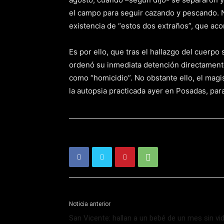
el campo para seguir cazando y pescando. N
existencia de “estos dos extraños”, que ac
Es por ello, que tras el hallazgo del cuerpo
ordenó su inmediata detención directamente
como “homicidio”. No obstante ello, el magis
la autopsia practicada ayer en Posadas, para
Noticia anterior
San Vicente: hallan a un bebé de un mes sin vi