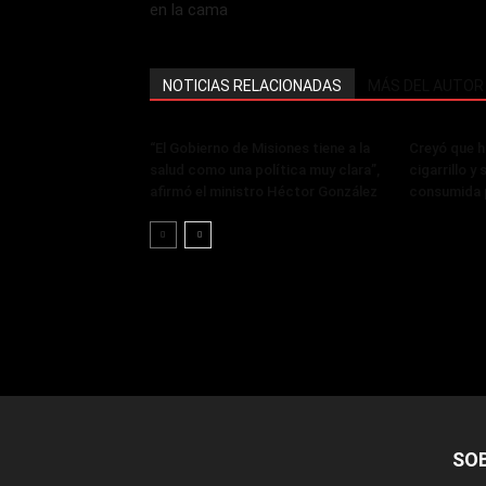
en la cama
NOTICIAS RELACIONADAS
MÁS DEL AUTOR
“El Gobierno de Misiones tiene a la
Creyó que 
salud como una política muy clara”,
cigarrillo y
afirmó el ministro Héctor González
consumida p
SO