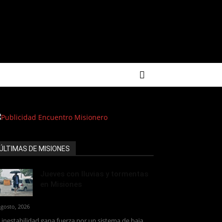
ÚLTIMAS DE MISIONES
Jueves con lluvias y tormentas
en Misiones
agosto, 2026
 inestabilidad gana fuerza por un sistema de baja