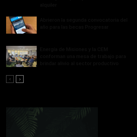
alquiler
Abrieron la segunda convocatoria del
año para las becas Progresar
Energía de Misiones y la CEM
conforman una mesa de trabajo para
brindar alivio al sector productivo