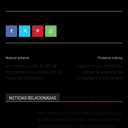
Noticia anterior
Próxima noticia
Un muerto y más de 20 mil
Imputaron por homicidio
hectáreas consumidas por el
simple al acusado de
fuego en Corrientes
atropellar a joven gitano
NOTICIAS RELACIONADAS
MÁS DEL AUTOR
Qué cambia si se aprueba la nueva Ley
de Propiedad Privada: cómo serán los
desalojos exprés y los contratos de