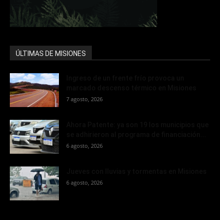
ÚLTIMAS DE MISIONES
Ingreso de un frente frío provoca un
marcado descenso térmico en Misiones
7 agosto, 2026
Ahora Patente: ya son 19 los municipios que
se adhirieron al programa de financiación...
6 agosto, 2026
Jueves con lluvias y tormentas en Misiones
6 agosto, 2026