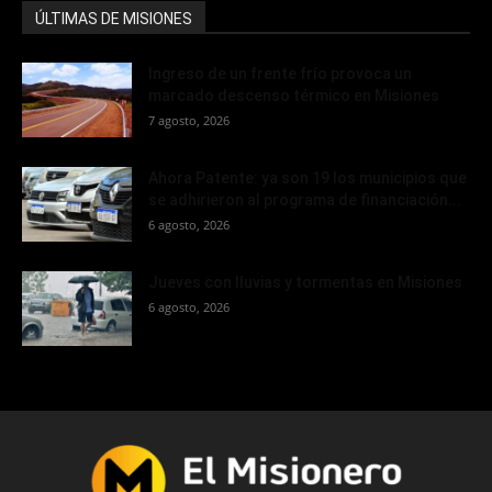
ÚLTIMAS DE MISIONES
Ingreso de un frente frío provoca un
marcado descenso térmico en Misiones
7 agosto, 2026
Ahora Patente: ya son 19 los municipios que
se adhirieron al programa de financiación...
6 agosto, 2026
Jueves con lluvias y tormentas en Misiones
6 agosto, 2026