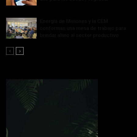
Energía de Misiones y la CEM
conforman una mesa de trabajo para
brindar alivio al sector productivo