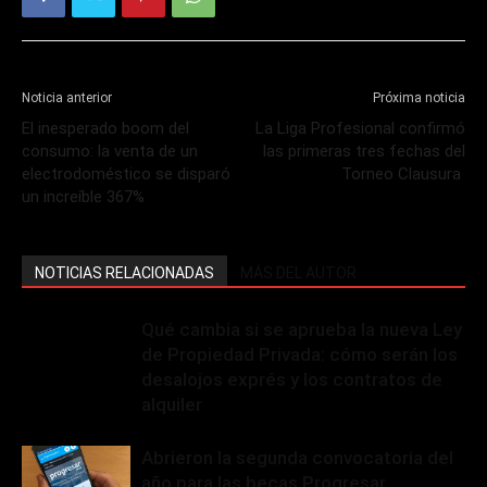
Noticia anterior
Próxima noticia
El inesperado boom del
La Liga Profesional confirmó
consumo: la venta de un
las primeras tres fechas del
electrodoméstico se disparó
Torneo Clausura
un increíble 367%
NOTICIAS RELACIONADAS
MÁS DEL AUTOR
Qué cambia si se aprueba la nueva Ley
de Propiedad Privada: cómo serán los
desalojos exprés y los contratos de
alquiler
Abrieron la segunda convocatoria del
año para las becas Progresar