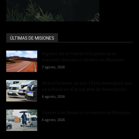
ÚLTIMAS DE MISIONES
Ingreso de un frente frío provoca un
marcado descenso térmico en Misiones
7 agosto, 2026
Ahora Patente: ya son 19 los municipios que
se adhirieron al programa de financiación...
6 agosto, 2026
Jueves con lluvias y tormentas en Misiones
6 agosto, 2026