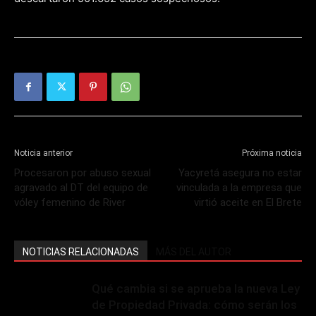
Noticia anterior
Próxima noticia
Procesaron por abuso sexual
Yacyretá asegura no estar
agravado al DT del equipo de
vinculada a la empresa que
vóley femenino de River
virtió aceite en El Brete
NOTICIAS RELACIONADAS
MÁS DEL AUTOR
Qué cambia si se aprueba la nueva Ley
de Propiedad Privada: cómo serán los