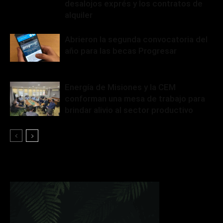
desalojos exprés y los contratos de
alquiler
Abrieron la segunda convocatoria del
año para las becas Progresar
Energía de Misiones y la CEM
conforman una mesa de trabajo para
brindar alivio al sector productivo