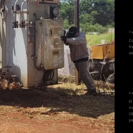
7 
Co
fr
de
6 
El
in
Ob
pe