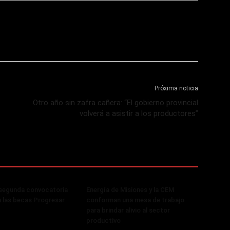
Próxima noticia
Otro año sin zafra cañera: “El gobierno provincial
volverá a asistir a los productores”
 segunda convocatoria
Energía de Misiones y la CEM
a las becas Progresar
conforman una mesa de trabajo
para brindar alivio al sector
productivo