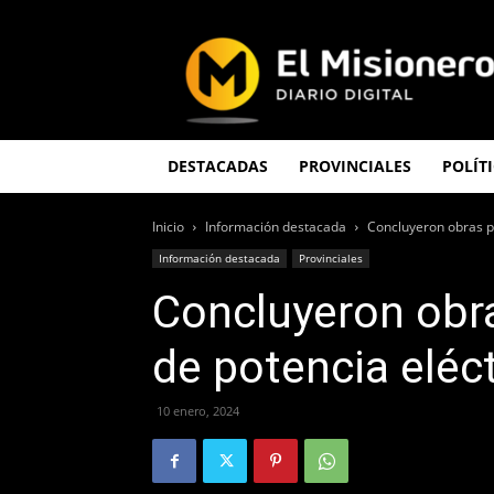
El
Misionero
DESTACADAS
PROVINCIALES
POLÍT
Inicio
Información destacada
Concluyeron obras pa
Información destacada
Provinciales
Concluyeron obra
de potencia eléc
10 enero, 2024