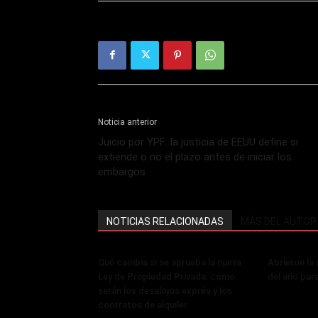
Noticia anterior
Juicio por YPF: la justicia de EEUU define si
extiende o no el plazo antes de iniciar los
embargos
NOTICIAS RELACIONADAS
MÁS DEL AUTOR
Qué cambia si se aprueba la nueva
Abrieron la
Ley de Propiedad Privada: cómo
del año par
serán los desalojos exprés y los
contratos de alquiler