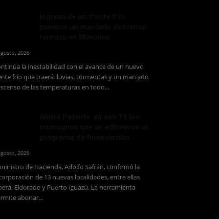
Ingreso de un frente frío
provoca un marcado descenso
térmico en Misiones
agosto, 2026
ntinúa la inestabilidad con el avance de un nuevo
ente frío que traerá lluvias, tormentas y un marcado
scenso de las temperaturas en todo...
Ahora Patente: ya son 19 los
municipios que se adhirieron al
programa de financiación...
agosto, 2026
 ministro de Hacienda, Adolfo Safrán, confirmó la
corporación de 13 nuevas localidades, entre ellas
erá, Eldorado y Puerto Iguazú. La herramienta
rmite abonar...