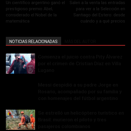
Un científico argentino ganó el
Salen a la venta las entradas
prestigioso premio Abel,
para ver a la Selección en
considerado el Nobel de la
Santiago del Estero: desde
matemática
cuándo y a qué precios
NOTICIAS RELACIONADAS
MÁS DEL AUTOR
Comienza el juicio contra Pity Álvarez
por el crimen de Cristian Díaz en Villa
Lugano
Messi despidió a su padre Jorge en
Rosario, acompañado por su familia y
con homenajes del fútbol argentino
Se estrelló un helicóptero turístico en
Brasil: murieron el piloto y tres
pasajeros colombianos