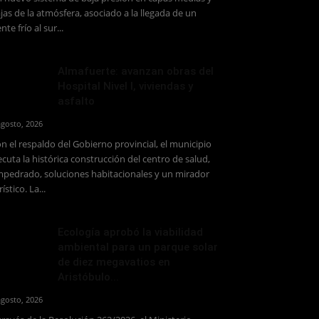
jas de la atmósfera, asociado a la llegada de un
ente frío al sur...
Almafuerte: avanzan obras del
Hospital Nivel I, viviendas y
asfalto
agosto, 2026
n el respaldo del Gobierno provincial, el municipio
ecuta la histórica construcción del centro de salud,
pedrado, soluciones habitacionales y un mirador
rístico. La...
Ecología aprobó la viabilidad
ambiental para un parque solar
de diez megavatios en
Aristóbulo...
agosto, 2026