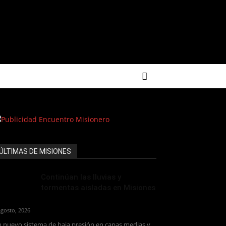
ÚLTIMAS DE MISIONES
Continúan las lluvias y
tormentas aisladas en Misiones
agosto, 2026
 nuevo sistema de baja presión en capas medias y