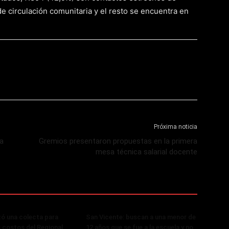
e circulación comunitaria y el resto se encuentra en
Próxima noticia
 a
Gremios presentaron propuestas en la primera
mesa técnica salarial docente
zó una colecta para
San Vicente: buscan a una menor de
s costos del Regional
12 años que se fue a la escuela y no