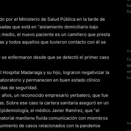
ba
fr
 por el Ministerio de Salud Pública en la tarde de
sadas que está en “aislamiento domiciliario bajo
medio, el nuevo paciente es un camillero que presta
das y todos aquellos que tuvieron contacto con él se
4 
ue se enfermaron desde que se detectó el primer caso
Co
ej
em
l Hospital Madariaga y su hijo, lograron negativizar la
tu
laboratorio y permanecen en buen estado clínico
idas de seguridad.
 años, un reconocido empresario yerbatero, que fue
s. Sobre ese caso la cartera sanitaria aseguró en un
 Epidemiología, el médico Javier Ramírez, que “el
natorial mantiene fluida comunicación con miembros
4 
guimiento de casos relacionados con la pandemia