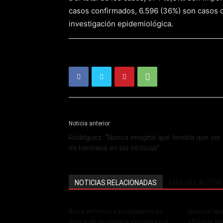
casos confirmados, 6.596 (36%) son casos d
investigación epidemiológica.
Noticia anterior
Rodríguez: “Nunca imaginé que tendría que ver
mi hermana en las noticias”
NOTICIAS RELACIONADAS
MÁS DEL AUTOR
Boca enfrenta a Estudiantes en
Guaraní lan
busca de su primera victoria en el
afrontar lo