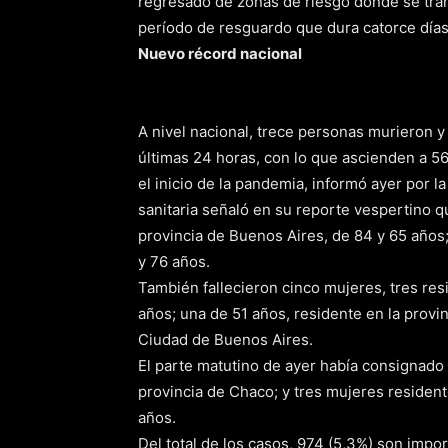
regresado de zonas de riesgo donde se tran
período de resguardo que dura catorce días
Nuevo récord nacional
A nivel nacional, trece personas murieron 
últimas 24 horas, con lo que ascienden a 569
el inicio de la pandemia, informó ayer por la
sanitaria señaló en su reporte vespertino 
provincia de Buenos Aires, de 84 y 65 años
y 76 años.
También fallecieron cinco mujeres, tres res
años; una de 51 años, residente en la provi
Ciudad de Buenos Aires.
El parte matutino de ayer había consignado
provincia de Chaco; y tres mujeres resident
años.
Del total de los casos, 974 (5,3%) son impo