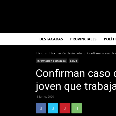
El
Misionero
DESTACADAS
PROVINCIALES
POLÍT
Inicio
Información destacada
Confirman caso de c
Información destacada
Salud
Confirman caso 
joven que trabaja
3 junio, 2020