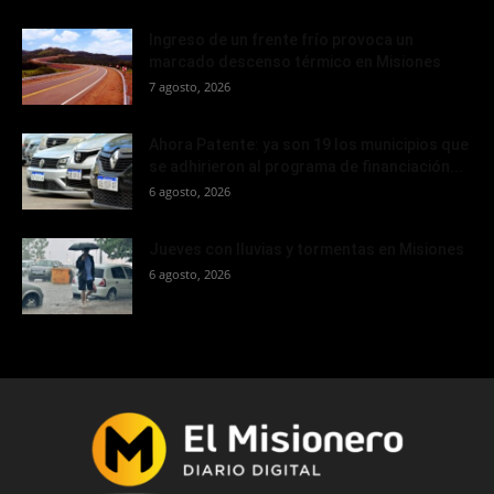
Ingreso de un frente frío provoca un
marcado descenso térmico en Misiones
7 agosto, 2026
Ahora Patente: ya son 19 los municipios que
se adhirieron al programa de financiación...
6 agosto, 2026
Jueves con lluvias y tormentas en Misiones
6 agosto, 2026