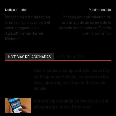
Noticia anterior
Próxima noticia
Innovación y digitalización:
Indagan por contrabando de
Analizan las claves para el
oro al hijo de un ex jefe de la
valor agregado en la
Armada condenado en España
Agricultura Familiar de
por narcotráfico
Misiones
NOTICIAS RELACIONADAS
MÁS DEL AUTOR
Qué cambia si se aprueba la nueva Ley
de Propiedad Privada: cómo serán los
desalojos exprés y los contratos de
alquiler
Abrieron la segunda convocatoria del
año para las becas Progresar