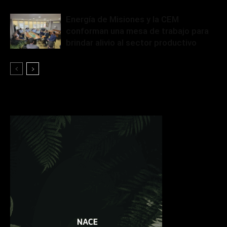
Energía de Misiones y la CEM
conforman una mesa de trabajo para
brindar alivio al sector productivo