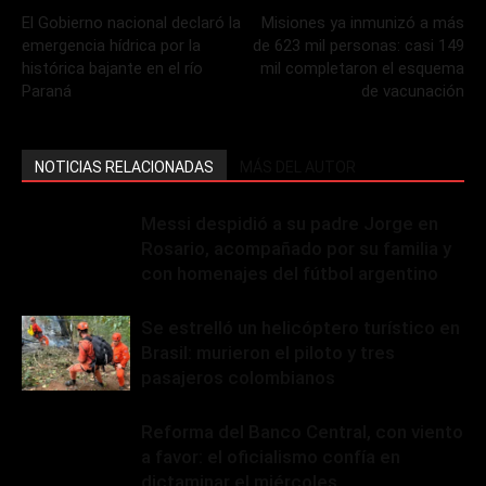
El Gobierno nacional declaró la
Misiones ya inmunizó a más
emergencia hídrica por la
de 623 mil personas: casi 149
histórica bajante en el río
mil completaron el esquema
Paraná
de vacunación
NOTICIAS RELACIONADAS
MÁS DEL AUTOR
Messi despidió a su padre Jorge en
Rosario, acompañado por su familia y
con homenajes del fútbol argentino
Se estrelló un helicóptero turístico en
Brasil: murieron el piloto y tres
pasajeros colombianos
Reforma del Banco Central, con viento
a favor: el oficialismo confía en
dictaminar el miércoles