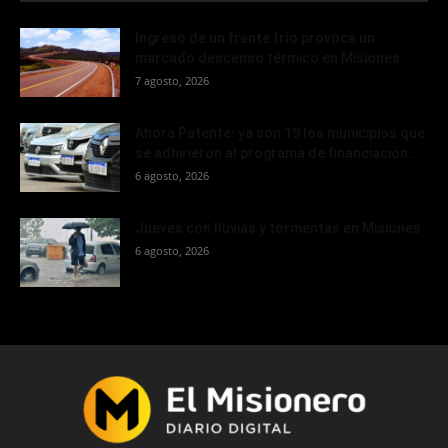
Ingreso de un frente frío provoca un
marcado descenso térmico en Misiones
7 agosto, 2026
Ahora Patente: ya son 19 los municipios que
se adhirieron al programa de financiación...
6 agosto, 2026
Jueves con lluvias y tormentas en Misiones
6 agosto, 2026