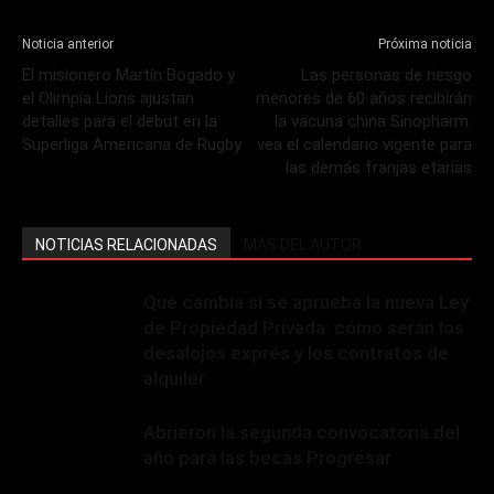
Noticia anterior
Próxima noticia
El misionero Martín Bogado y
Las personas de riesgo
el Olimpia Lions ajustan
menores de 60 años recibirán
detalles para el debut en la
la vacuna china Sinopharm:
Superliga Americana de Rugby
vea el calendario vigente para
las demás franjas etarias
NOTICIAS RELACIONADAS
MÁS DEL AUTOR
Qué cambia si se aprueba la nueva Ley
de Propiedad Privada: cómo serán los
desalojos exprés y los contratos de
alquiler
Abrieron la segunda convocatoria del
año para las becas Progresar