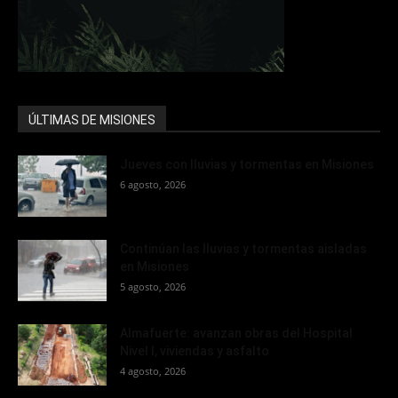
ÚLTIMAS DE MISIONES
Jueves con lluvias y tormentas en Misiones
6 agosto, 2026
Continúan las lluvias y tormentas aisladas
en Misiones
5 agosto, 2026
Almafuerte: avanzan obras del Hospital
Nivel I, viviendas y asfalto
4 agosto, 2026