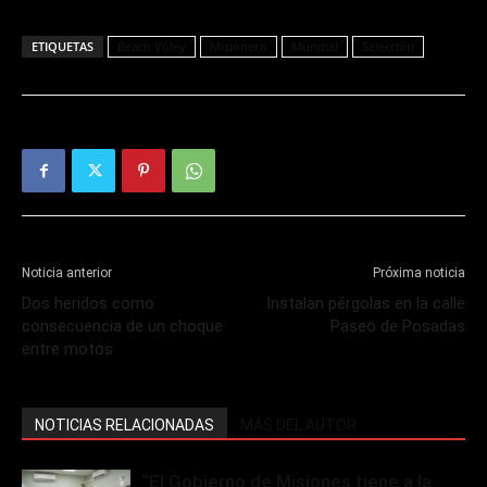
ETIQUETAS
Beach Vóley
Misionero
Mundial
Selección
Noticia anterior
Próxima noticia
Dos heridos como
Instalan pérgolas en la calle
consecuencia de un choque
Paseo de Posadas
entre motos
NOTICIAS RELACIONADAS
MÁS DEL AUTOR
“El Gobierno de Misiones tiene a la