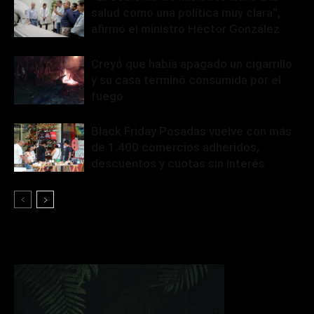
salud como una política muy clara”,
afirmó el ministro Héctor González
Creyó que había apagado un cigarrillo
y su casa terminó consumida por el
fuego
Black Friday Posadas vuelve con más
de 1.400 comercios adheridos,
descuentos y cuotas sin interés