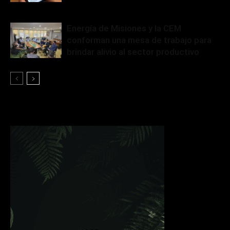
Energía de Misiones y la CEM
conforman una mesa de trabajo para
brindar alivio al sector productivo