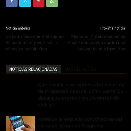
Noticia anterior
Próxima noticia
Un perro desenterró el cuerpo
Murieron 21 personas en un
de un hombre y les llevó la
ataque con bomba contra una
cabeza a sus dueños
mezquita en Afganistán
NOTICIAS RELACIONADAS
MÁS DEL AUTOR
Qué cambia si se aprueba la nueva Ley
de Propiedad Privada: cómo serán los
desalojos exprés y los contratos de
alquiler
Abrieron la segunda convocatoria del
año para las becas Progresar