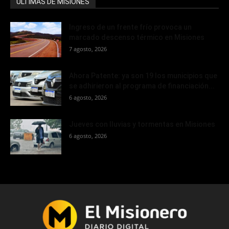
ÚLTIMAS DE MISIONES
Ingreso de un frente frío provoca un
marcado descenso térmico en Misiones
7 agosto, 2026
Ahora Patente: ya son 19 los municipios que
se adhirieron al programa de financiación...
6 agosto, 2026
Jueves con lluvias y tormentas en Misiones
6 agosto, 2026