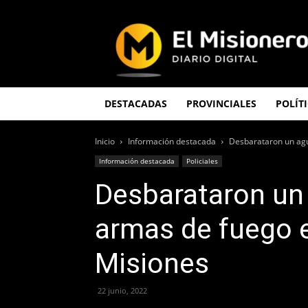
El
Misionero
DESTACADAS
PROVINCIALES
POLÍT
Inicio
Información destacada
Desbarataron un agua
Información destacada
Policiales
Desbarataron un
armas de fuego e
Misiones
22 junio, 2022