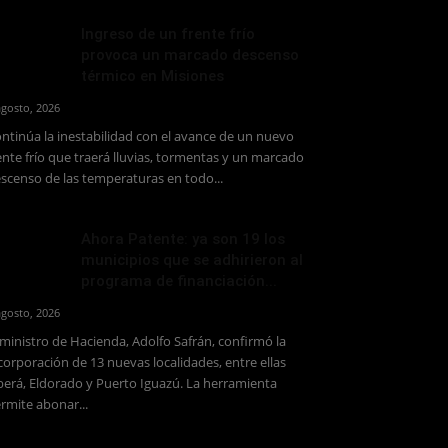
Ingreso de un frente frío
provoca un marcado descenso
térmico en Misiones
agosto, 2026
ntinúa la inestabilidad con el avance de un nuevo
ente frío que traerá lluvias, tormentas y un marcado
scenso de las temperaturas en todo...
Ahora Patente: ya son 19 los
municipios que se adhirieron al
programa de financiación...
agosto, 2026
 ministro de Hacienda, Adolfo Safrán, confirmó la
corporación de 13 nuevas localidades, entre ellas
erá, Eldorado y Puerto Iguazú. La herramienta
rmite abonar...