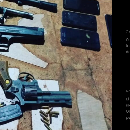
7 
Co
fr
de
6 
El
in
Ob
pe