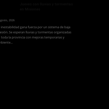
Jueves con lluvias y tormentas
en Misiones
agosto, 2026
 inestabilidad gana fuerza por un sistema de baja
esión. Se esperan lluvias y tormentas organizadas
 toda la provincia con mejoras temporarias y
biente...