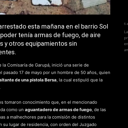
6 
rrestado esta mañana en el barrio Sol
La
poder tenía armas de fuego, de aire
pr
s y otros equipamientos sin
en
am
entes.
e la Comisaría de Garupá, inició una serie de
el pasado 17 de mayo por un hombre de 50 años, quien
faltante de una pistola Bersa
, la cual estipuló que la
.
ores tomaron conocimiento que, en el mencionado
enda como un
aguantadero de armas de fuego
, de las
mas a malhechores para la comisión de distintos
a en su lugar de residencia, con orden del Juzgado