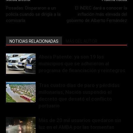
Posadas: Dispararon a un
El INDEC dará a conocer la
policía cuando se dirigía a la
inflación más elevada del
comisaría
gobierno de Alberto Fernández
NOTICIAS RELACIONADAS
MÁS DEL AUTOR
Ahora Patente: ya son 19 los
municipios que se adhirieron al
programa de financiación y reintegros
Tras cuatro días de paro y pérdidas
millonarias, Nación suspendió el
decreto que desató el conflicto
portuario
Más de 20 mil usuarios quedaron sin
luz en el AMBA por las tormentas