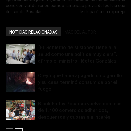
conexión vial de varios barrios
amenaza previa del policía que
del sur de Posadas
le disparó a su expareja
NOTICIAS RELACIONADAS
MÁS DEL AUTOR
“El Gobierno de Misiones tiene a la
salud como una política muy clara”,
afirmó el ministro Héctor González
Creyó que había apagado un cigarrillo
y su casa terminó consumida por el
fuego
Black Friday Posadas vuelve con más
de 1.400 comercios adheridos,
descuentos y cuotas sin interés