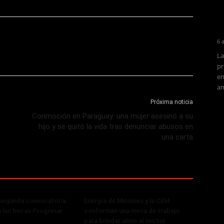
6 
La
pr
en
am
Próxima noticia
Conmoción en Paraguay: una mujer asesinó a su
hijo y se quitó la vida tras denunciar abusos en
una carta
 segunda convocatoria
Energía de Misiones y la CEM
a las becas Progresar
conforman una mesa de trabajo
para brindar alivio al sector