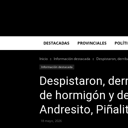
El
Misionero
DESTACADAS
PROVINCIALES
POLÍT
Inicio
Información destacada
Despistaron, derrib
Información destacada
Despistaron, der
de hormigón y de
Andresito, Piñal
18 mayo, 2026