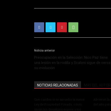
Noticia anterior
Preocupación en la Selección: Nico Paz tiene
una lesión en la rodilla y Scaloni sigue de cerca
su evolución
NOTICIAS RELACIONADAS
MÁS DEL AUTOR
Qué cambia si se aprueba la nueva
Abrieron la
Ley de Propiedad Privada: cómo
del año par
serán los desalojos exprés y los