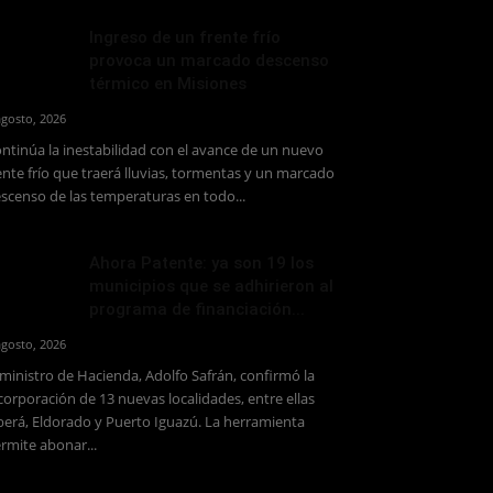
Ingreso de un frente frío
provoca un marcado descenso
térmico en Misiones
agosto, 2026
ntinúa la inestabilidad con el avance de un nuevo
ente frío que traerá lluvias, tormentas y un marcado
scenso de las temperaturas en todo...
Ahora Patente: ya son 19 los
municipios que se adhirieron al
programa de financiación...
agosto, 2026
 ministro de Hacienda, Adolfo Safrán, confirmó la
corporación de 13 nuevas localidades, entre ellas
erá, Eldorado y Puerto Iguazú. La herramienta
rmite abonar...