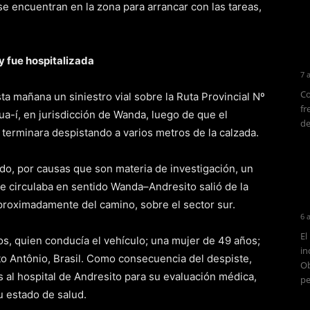
e encuentran en la zona para arrancar con las tareas,
y fue hospitalizada
7 
Co
ta mañana un siniestro vial sobre la Ruta Provincial Nº
fr
ua-í, en jurisdicción de Wanda, luego de que el
de
y terminara despistando a varios metros de la calzada.
ndo, por causas que son materia de investigación, un
e circulaba en sentido Wanda–Andresito salió de la
proximadamente del camino, sobre el sector sur.
6 
El
ños, quien conducía el vehículo; una mujer de 49 años;
in
to Antônio, Brasil. Como consecuencia del despiste,
Ob
s al hospital de Andresito para su evaluación médica,
pe
u estado de salud.