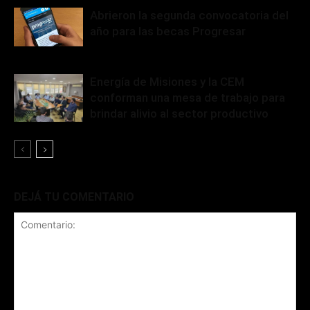
Abrieron la segunda convocatoria del
año para las becas Progresar
Energía de Misiones y la CEM
conforman una mesa de trabajo para
brindar alivio al sector productivo
DEJÁ TU COMENTARIO