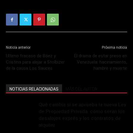
Noticia anterior
Próxima noticia
Ultimo fracaso de Báez y
El drama de estar preso en
Cristina para alejar a Stolbizer
Venezuela: hacinamiento,
de la causa Los Sauces
hambre y muerte
NOTICIAS RELACIONADAS
MÁS DEL AUTOR
Qué cambia si se aprueba la nueva Ley
de Propiedad Privada: cómo serán los
desalojos exprés y los contratos de
alquiler