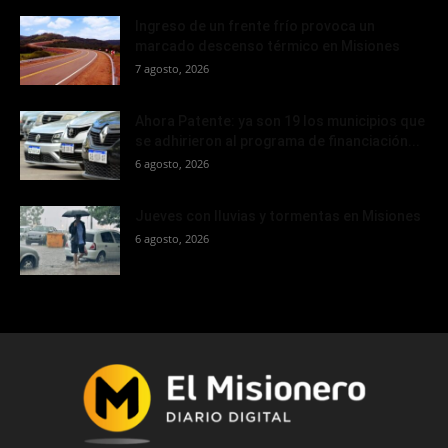
Ingreso de un frente frío provoca un
marcado descenso térmico en Misiones
7 agosto, 2026
Ahora Patente: ya son 19 los municipios que
se adhirieron al programa de financiación...
6 agosto, 2026
Jueves con lluvias y tormentas en Misiones
6 agosto, 2026