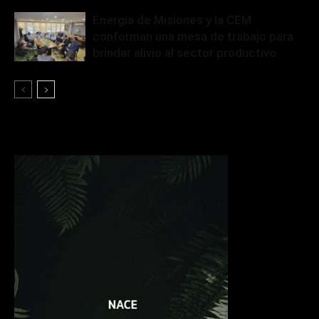
Energía de Misiones y la CEM
conforman una mesa de trabajo para
brindar alivio al sector productivo