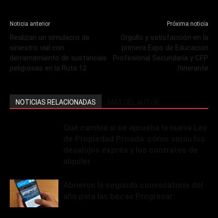
Noticia anterior
Próxima noticia
Realizan un simulacro de
Orgullo y satisfacción en la
siniestro vial con
primera Expo de Educación
derramamiento de sustancias
Profesional Secundaria y CFP
peligrosas en la Ruta 12
Itinerante
NOTICIAS RELACIONADAS
MÁS DEL AUTOR
Qué cambia si se aprueba la nueva Ley
de Propiedad Privada: cómo serán los
desalojos exprés y los contratos de
alquiler
Abrieron la segunda convocatoria del
año para las becas Progresar