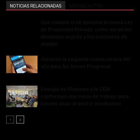
NOTICIAS RELACIONADAS
MÁS DEL AUTOR
Qué cambia si se aprueba la nueva Ley
de Propiedad Privada: cómo serán los
desalojos exprés y los contratos de
alquiler
Abrieron la segunda convocatoria del
año para las becas Progresar
Energía de Misiones y la CEM
conforman una mesa de trabajo para
brindar alivio al sector productivo