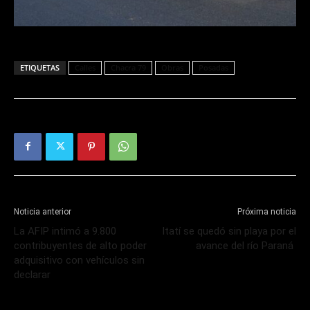
ETIQUETAS
Calles
Chacra 79
Obras
Posadas
Noticia anterior
Próxima noticia
La AFIP intimó a 9.800
Itatí se quedó sin playa por el
contribuyentes de alto poder
avance del río Paraná
adquisitivo con vehículos sin
declarar