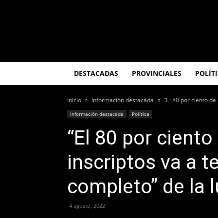
El
Misionero
DESTACADAS
PROVINCIALES
POLÍT
Inicio
Información destacada
“El 80 por ciento de 
Información destacada
Política
“El 80 por ciento
inscriptos va a t
completo” de la l
4 agosto, 2022