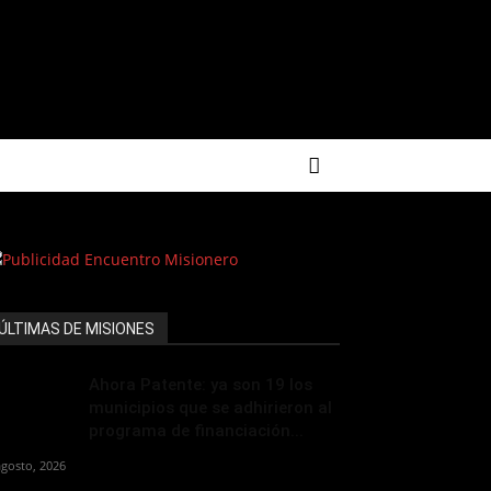
ÚLTIMAS DE MISIONES
Ahora Patente: ya son 19 los
municipios que se adhirieron al
programa de financiación...
agosto, 2026