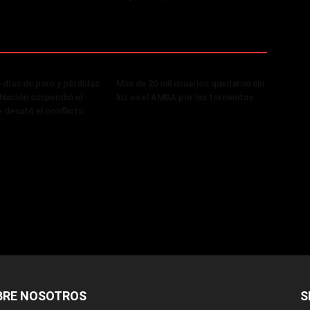
 días de paro y pérdidas
Más de 20 mil usuarios quedaron sin
, Nación suspendió el
luz en el AMBA por las tormentas
 desató el conflicto
BRE NOSOTROS
S