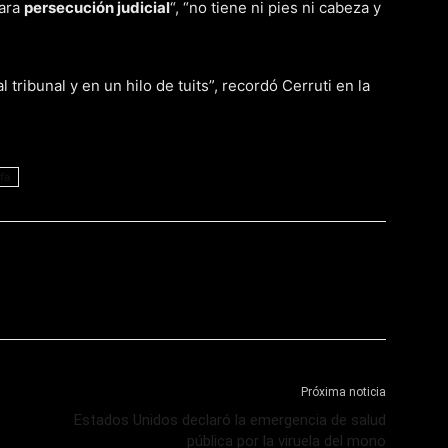
lara
persecución judicial
“, “no tiene ni pies ni cabeza y
 tribunal y en un hilo de tuits”, recordó Cerruti en la
fa
Próxima noticia
Estados Unidos declaró la emergencia de salud
pública por la viruela del mono