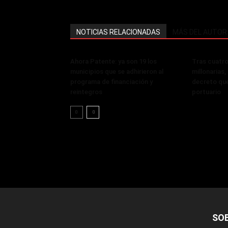
NOTICIAS RELACIONADAS
MÁS DEL AUTOR
Ahora Patente: ya son 19 los
Tras cuatro
municipios que se adhirieron al
millonarias
programa de financiación y
decreto que
reintegros
portuario
SO