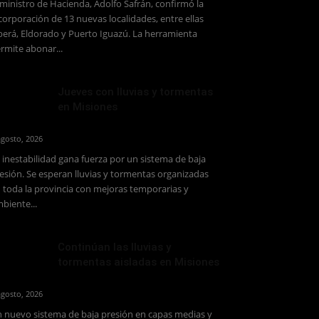
 ministro de Hacienda, Adolfo Safrán, confirmó la
corporación de 13 nuevas localidades, entre ellas
erá, Eldorado y Puerto Iguazú. La herramienta
rmite abonar...
Jueves con lluvias y tormentas
en Misiones
agosto, 2026
 inestabilidad gana fuerza por un sistema de baja
esión. Se esperan lluvias y tormentas organizadas
 toda la provincia con mejoras temporarias y
biente...
Continúan las lluvias y
tormentas aisladas en Misiones
agosto, 2026
 nuevo sistema de baja presión en capas medias y