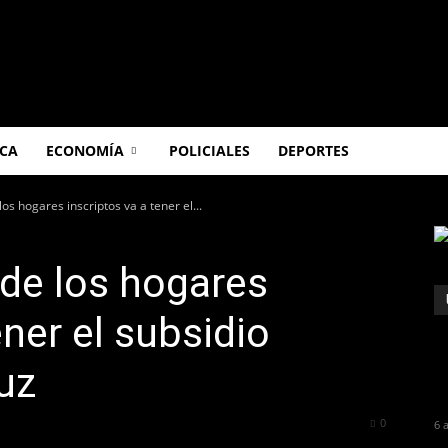
ICA
ECONOMÍA
POLICIALES
DEPORTES
los hogares inscriptos va a tener el...
 de los hogares
ener el subsidio
uz
375
0
6 