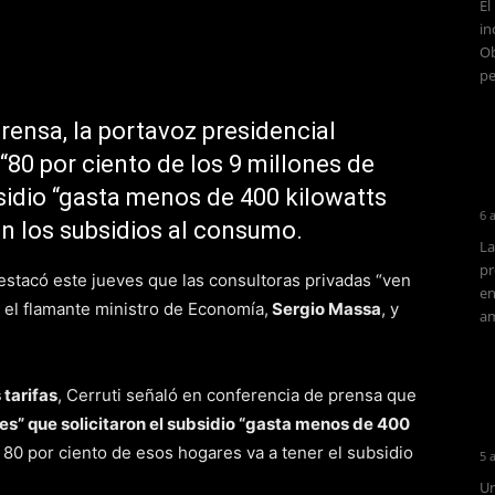
El
in
Ob
pe
rensa, la portavoz presidencial
“80 por ciento de los 9 millones de
sidio “gasta menos de 400 kilowatts
6 
n los subsidios al consumo.
La
pr
stacó este jueves que las consultoras privadas “ven
en
el flamante ministro de Economía,
Sergio Massa
, y
am
tarifas
, Cerruti señaló en conferencia de prensa que
res” que solicitaron el subsidio “gasta menos de 400
el 80 por ciento de esos hogares va a tener el subsidio
5 
Un