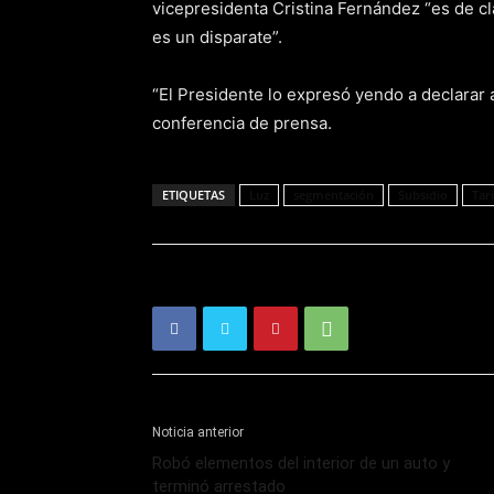
vicepresidenta Cristina Fernández “es de c
es un disparate”.
“El Presidente lo expresó yendo a declarar al
conferencia de prensa.
ETIQUETAS
Luz
segmentación
Subsidio
Tari
Noticia anterior
Robó elementos del interior de un auto y
terminó arrestado