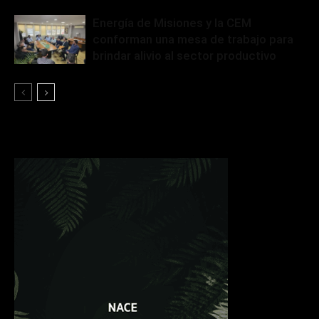
Energía de Misiones y la CEM
conforman una mesa de trabajo para
brindar alivio al sector productivo