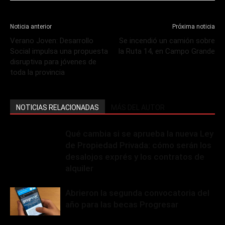
Noticia anterior
Próxima noticia
Verano Joven: Desarrollo
Se incendió un camión sobre
Social impulsa una propuesta
la Ruta 14, en Campo Grande
disruptiva para jóvenes de
toda la provincia
NOTICIAS RELACIONADAS
MÁS DEL AUTOR
Qué cambia si se aprueba la nueva Ley
de Propiedad Privada: cómo serán los
desalojos exprés y los contratos de
alquiler
Abrieron la segunda convocatoria del
año para las becas Progresar