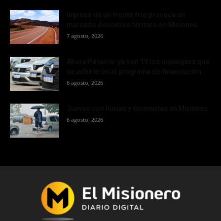
Ingreso de un frente frío provoca un
marcado descenso térmico en Misiones
7 agosto, 2026
Ahora Patente: ya son 19 los municipios que
se adhirieron al programa de financiación...
6 agosto, 2026
Jueves con lluvias y tormentas en Misiones
6 agosto, 2026