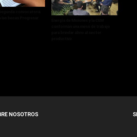
 segunda convocatoria
a las becas Progresar
Energía de Misiones y la CEM
conforman una mesa de trabajo
para brindar alivio al sector
productivo
BRE NOSOTROS
S