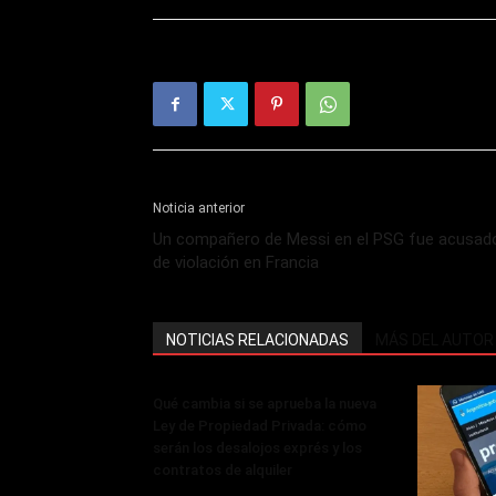
Noticia anterior
Un compañero de Messi en el PSG fue acusad
de violación en Francia
NOTICIAS RELACIONADAS
MÁS DEL AUTOR
Qué cambia si se aprueba la nueva
Ley de Propiedad Privada: cómo
serán los desalojos exprés y los
contratos de alquiler