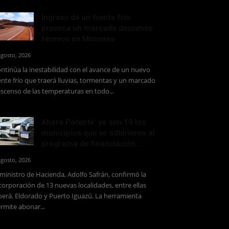
Ingreso de un frente frío
provoca un marcado descenso
térmico en Misiones
agosto, 2026
ntinúa la inestabilidad con el avance de un nuevo
ente frío que traerá lluvias, tormentas y un marcado
scenso de las temperaturas en todo...
Ahora Patente: ya son 19 los
municipios que se adhirieron al
programa de financiación...
agosto, 2026
 ministro de Hacienda, Adolfo Safrán, confirmó la
corporación de 13 nuevas localidades, entre ellas
erá, Eldorado y Puerto Iguazú. La herramienta
rmite abonar...