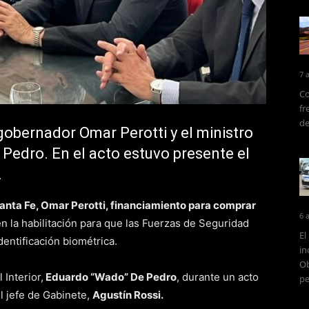
7 
Co
fr
de
gobernador Omar Perotti y el ministro
 Pedro. En el acto estuvo presente el
.
anta Fe, Omar Perotti, financiamiento para comprar
6 
n la habilitación para que las Fuerzas de Seguridad
El
dentificación biométrica.
in
Ob
 Interior,
Eduardo “Wado” De Pedro
, durante un acto
pe
l jefe de Gabinete,
Agustín Rossi.