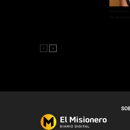
Abrieron la
del año par
SO