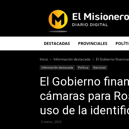
El
Misionero
DESTACADAS
PROVINCIALES
POLÍT
Inicio
Información destacada
El Gobierno financia
Información destacada
Política
Nacional
El Gobierno fina
cámaras para Ros
uso de la identif
3 marzo, 2023