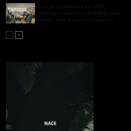
Energía de Misiones y la CEM
conforman una mesa de trabajo para
brindar alivio al sector productivo