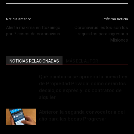
Noticia anterior
Próxima noticia
Alerta máxima en Ituzaingo
Coronavirus: éstos son los
por 7 casos de coronavirus.
requisitos para ingresar a
Misiones
NOTICIAS RELACIONADAS
MÁS DEL AUTOR
Qué cambia si se aprueba la nueva Ley
de Propiedad Privada: cómo serán los
desalojos exprés y los contratos de
alquiler
Abrieron la segunda convocatoria del
año para las becas Progresar