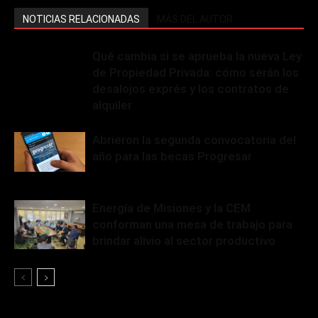
NOTICIAS RELACIONADAS
MÁS DEL AUTOR
Qué cambia si se aprueba la nueva Ley
de Propiedad Privada: cómo serán los
desalojos exprés y los contratos de
alquiler
Abrieron la segunda convocatoria del
año para las becas Progresar
Energía de Misiones y la CEM
conforman una mesa de trabajo para
brindar alivio al sector productivo