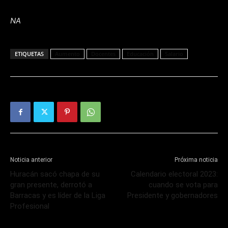
NA
ETIQUETAS
Aumento
Docentes
Educación
Salario
Noticia anterior
Próxima noticia
Huracán sacó chapa de su
Calendario electoral 2023:
gran presente, derrotó a
cuando se vota para
Barracas y es líder de la Liga
Presidente y gobernadores
Profesional