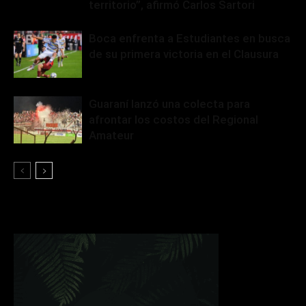
territorio”, afirmó Carlos Sartori
Boca enfrenta a Estudiantes en busca
de su primera victoria en el Clausura
Guaraní lanzó una colecta para
afrontar los costos del Regional
Amateur