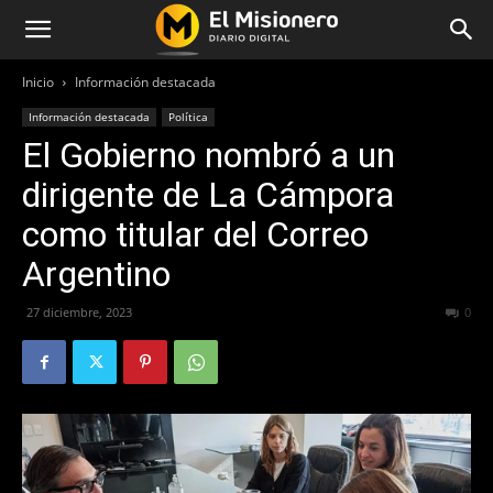
Inicio
Información destacada
Información destacada
Política
El Gobierno nombró a un
dirigente de La Cámpora
como titular del Correo
Argentino
27 diciembre, 2023
415
0