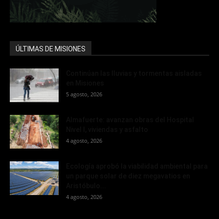
ÚLTIMAS DE MISIONES
Continúan las lluvias y tormentas aisladas
en Misiones
5 agosto, 2026
Almafuerte: avanzan obras del Hospital
Nivel I, viviendas y asfalto
4 agosto, 2026
Ecología aprobó la viabilidad ambiental para
un parque solar de diez megavatios en
Aristóbulo...
4 agosto, 2026