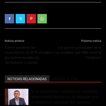
Noticia anterior
Próxima noticia
Fuerte aumento del
Los puntos principales de la
monotributo: la AFIP oficializó
Ley ómnibus que Milei envió al
las nuevas escalas de
Congreso
facturación y cuotas
NOTICIAS RELACIONADAS
MÁS DEL AUTOR
“Los senadores misioneros tienen la
oportunidad histórica de impedir que
el Gobierno nacional rife nuestro