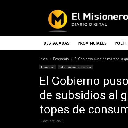
El
Misionero
DESTACADAS
PROVINCIALES
POLÍT
Inicio
Economía
El Gobierno puso en marcha la quit
Economía
Información destacada
El Gobierno puso
de subsidios al ga
topes de consu
6 octubre, 2022