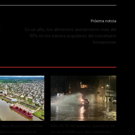
Próxima noticia
o
En un año, los alimentos aumentaron más del
90% en los barrios populares del conurbano
bonaerense
 días de paro y pérdidas
Más de 20 mil usuarios quedaron sin
, Nación suspendió el
luz en el AMBA por las tormentas