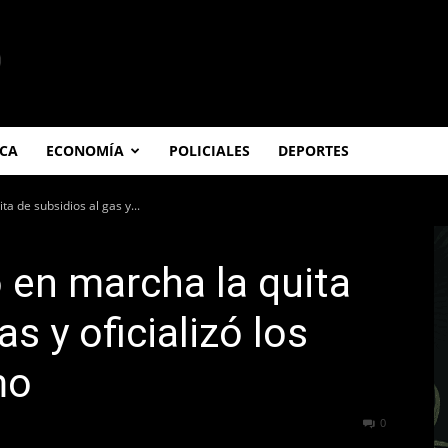
ICA
ECONOMÍA
POLICIALES
DEPORTES
a de subsidios al gas y...
 en marcha la quita
s y oficializó los
mo
246
0