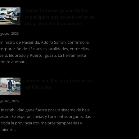
Ahora Patente: ya son 19 los
municipios que se adhirieron al
programa de financiación...
agosto, 2026
 ministro de Hacienda, Adolfo Safrán, confirmó la
corporación de 13 nuevas localidades, entre ellas
erá, Eldorado y Puerto Iguazú. La herramienta
rmite abonar...
Jueves con lluvias y tormentas
en Misiones
agosto, 2026
 inestabilidad gana fuerza por un sistema de baja
esión. Se esperan lluvias y tormentas organizadas
 toda la provincia con mejoras temporarias y
biente...