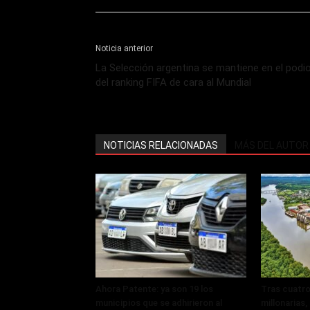
Noticia anterior
La Selección argentina se mantiene en el podi
del ranking FIFA de cara al Mundial
NOTICIAS RELACIONADAS
MÁS DEL AUTOR
Ahora Patente: ya son 19 los
Tras cuatro
municipios que se adhirieron al
millonarias