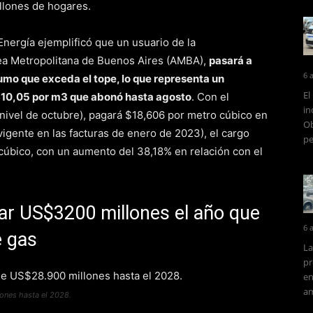
illones de hogares.
nergía ejemplificó que un usuario de la
rea Metropolitana de Buenos Aires (AMBA),
pasará a
6 
umo que exceda el tope, lo que representa un
El
 $10,05 por m3 que abonó hasta agosto
. Con el
in
ivel de octubre), pagará $18,606 por metro cúbico en
Ob
vigente en las facturas de enero de 2023), el cargo
pe
úbico, con un aumento del 38,18% en relación con el
rar US$3200 millones el año que
6 
e gas
La
pr
en
am
ones hasta el 2028.