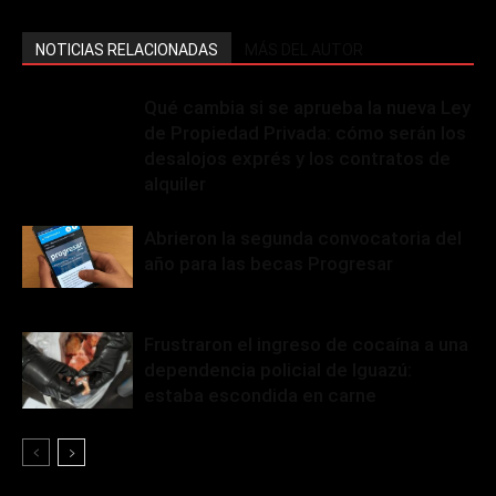
NOTICIAS RELACIONADAS
MÁS DEL AUTOR
Qué cambia si se aprueba la nueva Ley
de Propiedad Privada: cómo serán los
desalojos exprés y los contratos de
alquiler
Abrieron la segunda convocatoria del
año para las becas Progresar
Frustraron el ingreso de cocaína a una
dependencia policial de Iguazú:
estaba escondida en carne