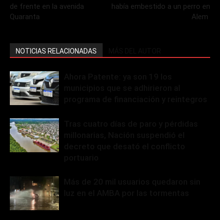
de frente en la avenida
había embestido a un perro en
Quaranta
Alem
NOTICIAS RELACIONADAS
MÁS DEL AUTOR
Ahora Patente: ya son 19 los
municipios que se adhirieron al
programa de financiación y reintegros
Tras cuatro días de paro y pérdidas
millonarias, Nación suspendió el
decreto que desató el conflicto
portuario
Más de 20 mil usuarios quedaron sin
luz en el AMBA por las tormentas