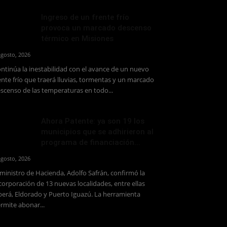
Ingreso de un frente frío
provoca un marcado descenso
térmico en Misiones
agosto, 2026
ntinúa la inestabilidad con el avance de un nuevo
ente frío que traerá lluvias, tormentas y un marcado
scenso de las temperaturas en todo...
Ahora Patente: ya son 19 los
municipios que se adhirieron al
programa de financiación...
agosto, 2026
 ministro de Hacienda, Adolfo Safrán, confirmó la
corporación de 13 nuevas localidades, entre ellas
erá, Eldorado y Puerto Iguazú. La herramienta
rmite abonar...