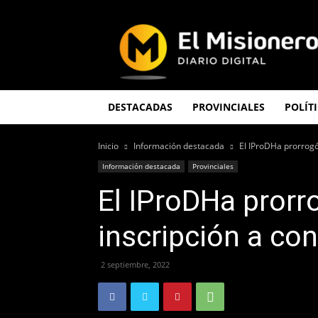
El
Misionero
DESTACADAS
PROVINCIALES
POLÍT
Inicio
Información destacada
El IProDHa prorrogó
Información destacada
Provinciales
El IProDHa prorr
inscripción a co
2 septiembre, 2022