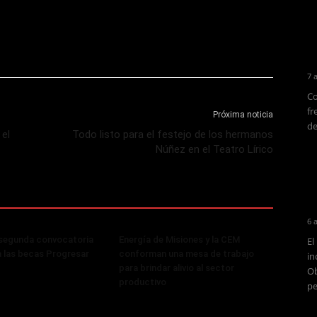
7 
Co
fr
Próxima noticia
de
 el
Todo listo para el festejo de los hermanos
Núñez en el Teatro Lírico
6 
 segunda convocatoria
Energía de Misiones y la CEM
El
a las becas Progresar
conforman una mesa de trabajo
in
para brindar alivio al sector
Ob
productivo
pe