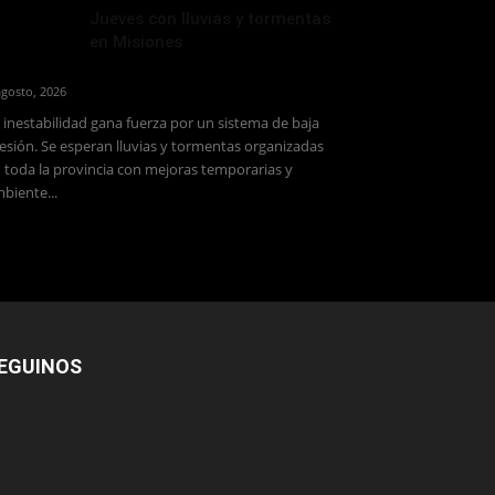
Jueves con lluvias y tormentas
en Misiones
agosto, 2026
 inestabilidad gana fuerza por un sistema de baja
esión. Se esperan lluvias y tormentas organizadas
 toda la provincia con mejoras temporarias y
biente...
EGUINOS