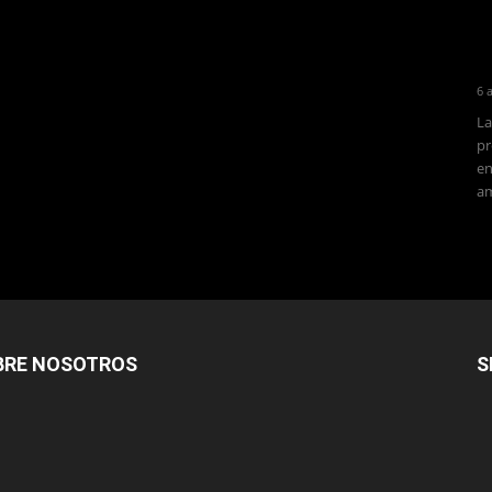
6 
La
pr
en
am
BRE NOSOTROS
S