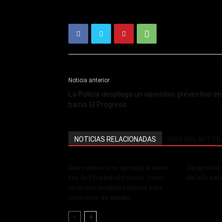
Noticia anterior
La Policía despliega un operativo preventivo en
barrio El Progreso
NOTICIAS RELACIONADAS
MÁS DEL AUTOR
Qué cambia si se aprueba la nueva
Abrieron la
Ley de Propiedad Privada: cómo
del año par
serán los desalojos exprés y los
contratos de alquiler