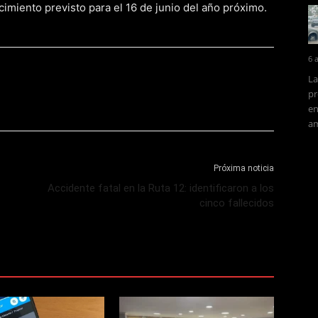
cimiento previsto para el 16 de junio del año próximo.
6 
La
pr
en
am
Próxima noticia
Accidente fatal en la Ruta 12: identificaron a los
cinco fallecidos