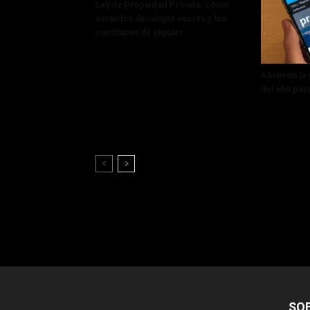
Ley de Propiedad Privada: cómo
serán los desalojos exprés y los
contratos de alquiler
Abrieron la
del año par
SO