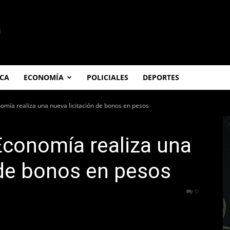
ICA
ECONOMÍA
POLICIALES
DEPORTES
nomía realiza una nueva licitación de bonos en pesos
 Economía realiza una
 de bonos en pesos
237
0