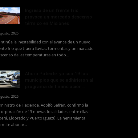
Ingreso de un frente frío
provoca un marcado descenso
térmico en Misiones
agosto, 2026
ntinúa la inestabilidad con el avance de un nuevo
ente frío que traerá lluvias, tormentas y un marcado
scenso de las temperaturas en todo...
Ahora Patente: ya son 19 los
municipios que se adhirieron al
programa de financiación...
agosto, 2026
 ministro de Hacienda, Adolfo Safrán, confirmó la
corporación de 13 nuevas localidades, entre ellas
erá, Eldorado y Puerto Iguazú. La herramienta
rmite abonar...