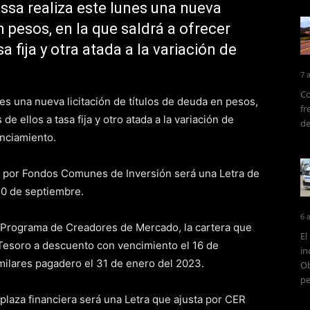
ssa realiza este lunes una nueva
n pesos, en la que saldrá a ofrecer
a fija y otra atada a la variación de
7 
Co
es una nueva licitación de títulos de deuda en pesos,
fr
de ellos a tasa fija y otro atada a la variación de
de
nciamiento.
o por Fondos Comunes de Inversión será una Letra de
30 de septiembre.
6 
el Programa de Creadores de Mercado, la cartera que
El
 Tesoro a descuento con vencimiento el 16 de
in
similares pagadero el 31 de enero del 2023.
Ob
pe
plaza financiera será una Letra que ajusta por CER