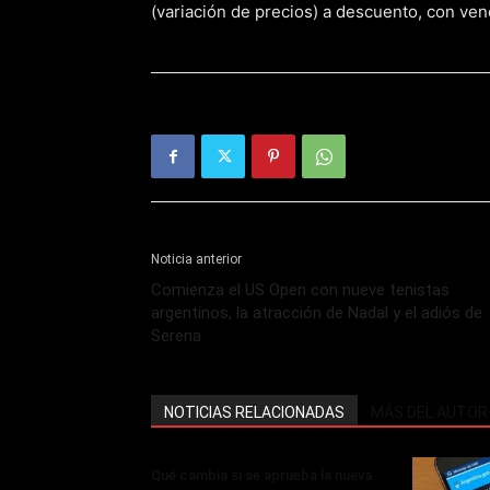
(variación de precios) a descuento, con ven
Noticia anterior
Comienza el US Open con nueve tenistas
argentinos, la atracción de Nadal y el adiós de
Serena
NOTICIAS RELACIONADAS
MÁS DEL AUTOR
Qué cambia si se aprueba la nueva