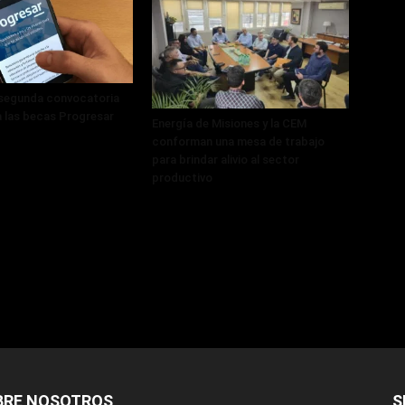
 segunda convocatoria
a las becas Progresar
Energía de Misiones y la CEM
conforman una mesa de trabajo
para brindar alivio al sector
productivo
BRE NOSOTROS
S