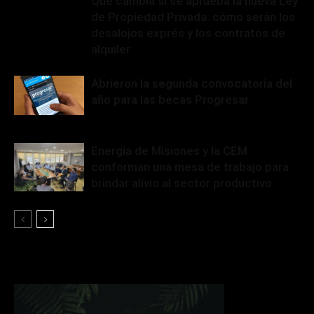
Qué cambia si se aprueba la nueva Ley
de Propiedad Privada: cómo serán los
desalojos exprés y los contratos de
alquiler
Abrieron la segunda convocatoria del
año para las becas Progresar
Energía de Misiones y la CEM
conforman una mesa de trabajo para
brindar alivio al sector productivo