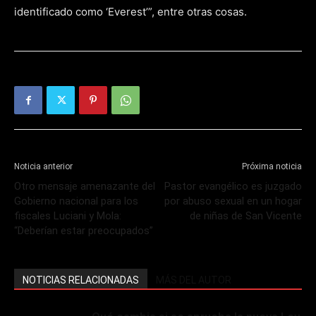
identificado como ‘Everest’”, entre otras cosas.
Noticia anterior
Próxima noticia
Otro mensaje amenazante del
Pastor evangélico es juzgado
Gobierno nacional para los
por abuso sexual en un hogar
fiscales Luciani y Mola:
de niñas de San Vicente
“Deberían estar preocupados”
NOTICIAS RELACIONADAS
MÁS DEL AUTOR