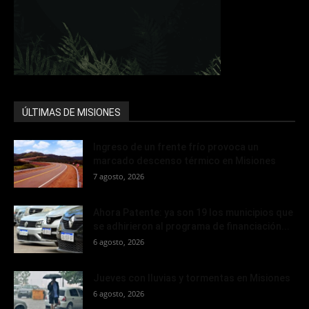
ÚLTIMAS DE MISIONES
Ingreso de un frente frío provoca un
marcado descenso térmico en Misiones
7 agosto, 2026
Ahora Patente: ya son 19 los municipios que
se adhirieron al programa de financiación...
6 agosto, 2026
Jueves con lluvias y tormentas en Misiones
6 agosto, 2026