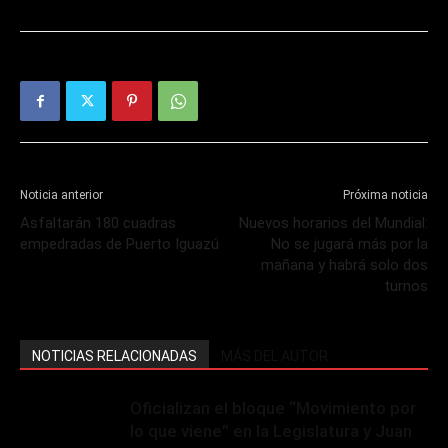
Noticia anterior
Próxima noticia
Asfaltarán 180 cuadras
Nuevos horarios del Mundial:
empedradas de Puerto Iguazú
No se jugará más por la
mañana y habrá solo dos
turnos
NOTICIAS RELACIONADAS
MÁS DEL AUTOR
Oficializan el bloque “Movimiento por
lo que viene” en la Legislatura y Juan