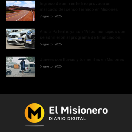
Ingreso de un frente frío provoca un
marcado descenso térmico en Misiones
7 agosto, 2026
Ahora Patente: ya son 19 los municipios que
se adhirieron al programa de financiación...
6 agosto, 2026
Jueves con lluvias y tormentas en Misiones
6 agosto, 2026