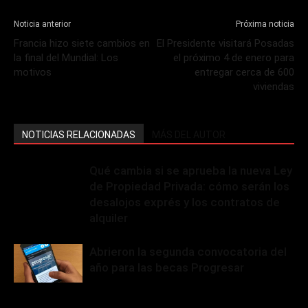
Noticia anterior
Próxima noticia
Francia hizo siete cambios en
El Presidente visitará Posadas
la final del Mundial: Los
el próximo 4 de enero para
motivos
entregar cerca de 600
viviendas
NOTICIAS RELACIONADAS
MÁS DEL AUTOR
Qué cambia si se aprueba la nueva Ley
de Propiedad Privada: cómo serán los
desalojos exprés y los contratos de
alquiler
Abrieron la segunda convocatoria del
año para las becas Progresar