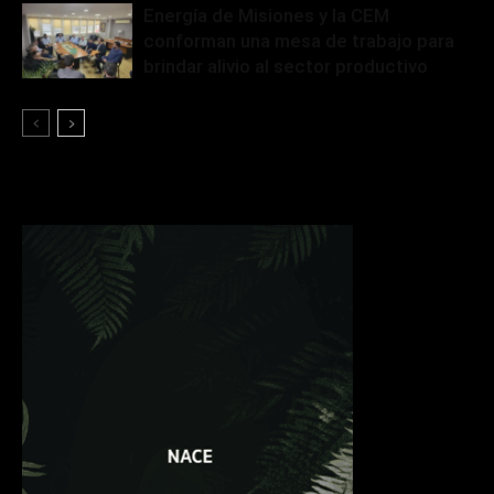
Energía de Misiones y la CEM
conforman una mesa de trabajo para
brindar alivio al sector productivo