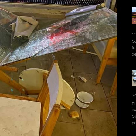
7 
Co
fr
de
6 
El
in
Ob
pe