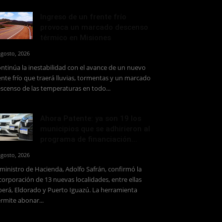
Ingreso de un frente frío
provoca un marcado descenso
térmico en Misiones
agosto, 2026
ntinúa la inestabilidad con el avance de un nuevo
ente frío que traerá lluvias, tormentas y un marcado
scenso de las temperaturas en todo...
Ahora Patente: ya son 19 los
municipios que se adhirieron al
programa de financiación...
agosto, 2026
 ministro de Hacienda, Adolfo Safrán, confirmó la
corporación de 13 nuevas localidades, entre ellas
erá, Eldorado y Puerto Iguazú. La herramienta
rmite abonar...