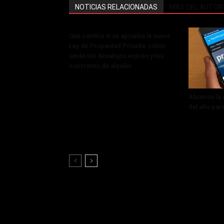
NOTICIAS RELACIONADAS
MÁS DEL AUTOR
Qué cambia si se aprueba la nueva
Ley de Propiedad Privada: cómo
serán los desalojos exprés y los
contratos de alquiler
Abrieron la
del año par