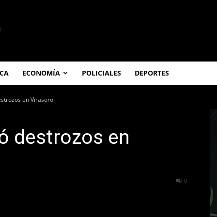
ICA
ECONOMÍA
POLICIALES
DEPORTES
estrozos en Virasoro
ó destrozos en
281
0