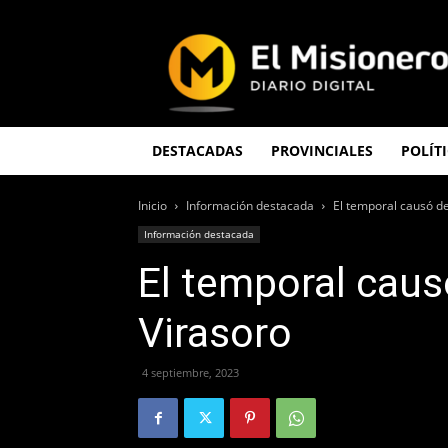
El
Misionero
DESTACADAS
PROVINCIALES
POLÍT
Inicio
Información destacada
El temporal causó d
Información destacada
El temporal caus
Virasoro
4 septiembre, 2023