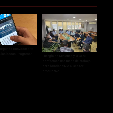
 segunda convocatoria
a las becas Progresar
Energía de Misiones y la CEM
conforman una mesa de trabajo
para brindar alivio al sector
productivo