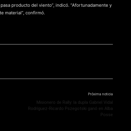
 pasa producto del viento”, indicó. “Afortunadamente y
e material”, confirmó.
Próxima noticia
Misionero de Rally: la dupla Gabriel Vidal
Rodríguez-Ricardo Pszegotski ganó en Alba
Posse