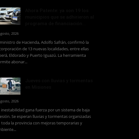
Ahora Patente: ya son 19 los
municipios que se adhirieron al
programa de financiación...
agosto, 2026
 ministro de Hacienda, Adolfo Safrán, confirmó la
corporación de 13 nuevas localidades, entre ellas
erá, Eldorado y Puerto Iguazú. La herramienta
rmite abonar...
Jueves con lluvias y tormentas
en Misiones
agosto, 2026
 inestabilidad gana fuerza por un sistema de baja
esión. Se esperan lluvias y tormentas organizadas
 toda la provincia con mejoras temporarias y
biente...