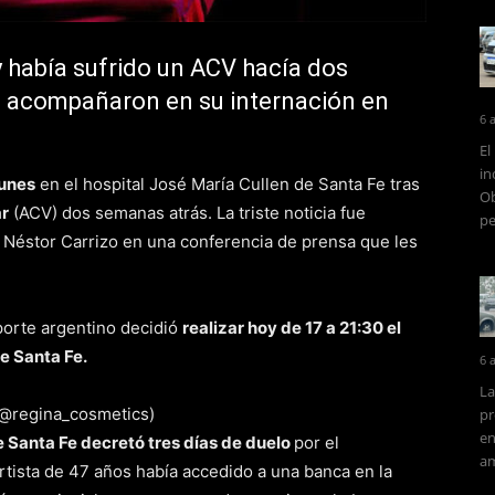
 había sufrido un ACV hacía dos
a acompañaron en su internación en
6 
El
in
lunes
en el hospital José María Cullen de Santa Fe tras
Ob
r
(ACV) dos semanas atrás. La triste noticia fue
pe
 Néstor Carrizo en una conferencia de prensa que les
porte argentino decidió
realizar hoy de 17 a 21:30 el
de Santa Fe.
6 
La
pr
en
e Santa Fe decretó tres días de duelo
por el
am
rtista de 47 años había accedido a una banca en la