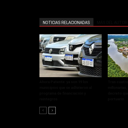
NOTICIAS RELACIONADAS
MÁS DEL AUTOR
Ahora Patente: ya son 19 los
Tras cuatro
municipios que se adhirieron al
millonarias
programa de financiación y
decreto que
reintegros
portuario