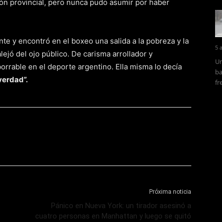
ión provincial, pero nunca pudo asumir por haber
te y encontró en el boxeo una salida a la pobreza y la
5 
lejó del ojo público. De carisma arrollador y
Un
orrable en el deporte argentino. Ella misma lo decía
ba
verdad”.
fr
Próxima noticia
Pánico en Nueva York: un tirador asesinó a
cuatro personas en Manhattan y luego se quitó