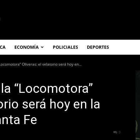
ICA
ECONOMÍA
POLICIALES
DEPORTES
“Locomotora” Oliveras: el velatorio será hoy en...
a la “Locomotora”
orio será hoy en la
anta Fe
217
0