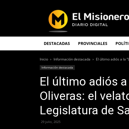
El
Misionero
DESTACADAS
PROVINCIALES
POLÍT
Inicio
Información destacada
El último adiós a la 
Información destacada
El último adiós 
Oliveras: el velat
Legislatura de S
29 julio, 2025