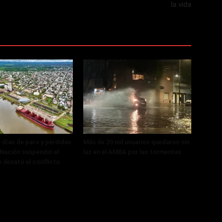
la vida
 días de paro y pérdidas
Más de 20 mil usuarios quedaron sin
, Nación suspendió el
luz en el AMBA por las tormentas
 desató el conflicto