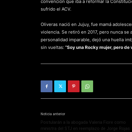
convención que iba a reformar la Constituc
sufrido el ACV.
Oliveras nació en Jujuy, fue mamá adolescen
violencia. Se retiró en 2017, pero nunca se a
personalidad imparable, dejó una huella imb
sin vueltas:
“Soy una Rocky mujer, pero de 
Noticia anterior
Postularán a la abogada Valeria Fiore como
ministra del STJ en reemplazo de Jorge Rojas