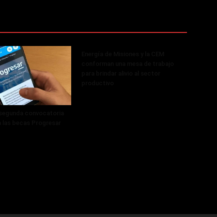
Energía de Misiones y la CEM
conforman una mesa de trabajo
para brindar alivio al sector
productivo
 segunda convocatoria
a las becas Progresar