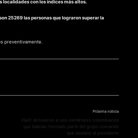
 localidades con los índices más altos.
son 25269 las personas que lograron superar la
os preventivamente.
Próxima noticia
Haití: detuvieron a seis exmilitares colombianos
que habrían formado parte del grupo comando
que asesinó al presidente