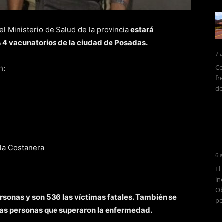
el Ministerio de Salud de la provincia
estará
s 4 vacunatorios de la ciudad de Posadas.
7 
Co
n:
fr
de
la Costanera
6 
El
in
Ob
ersonas y son 536 las víctimas fatales. También se
pe
las personas que superaron la enfermedad.