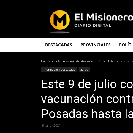
El
Misionero
DESTACADAS
PROVINCIALES
POLÍT
Inicio
Información destacada
Este 9 de julio conti
Información destacada
Salud
Este 9 de julio c
vacunación contr
Posadas hasta l
9 julio, 2021