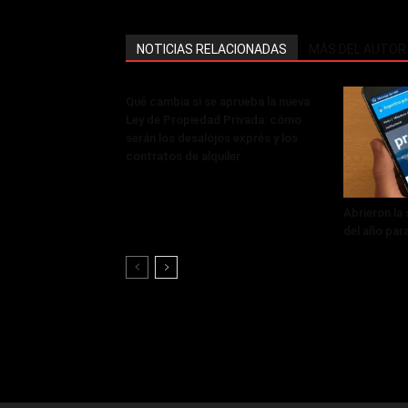
NOTICIAS RELACIONADAS
MÁS DEL AUTOR
Qué cambia si se aprueba la nueva
Ley de Propiedad Privada: cómo
serán los desalojos exprés y los
contratos de alquiler
Abrieron la
del año par