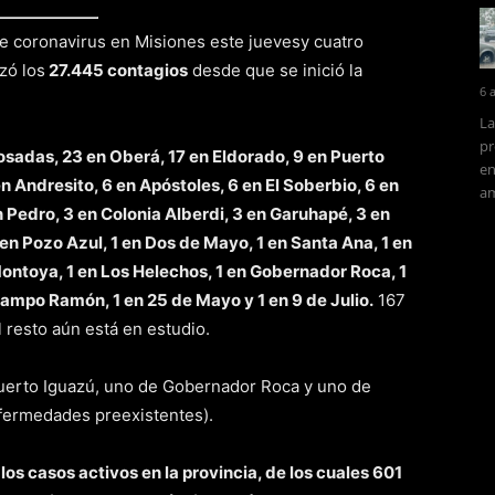
de coronavirus en Misiones este juevesy cuatro
zó los
27.445 contagios
desde que se inició la
6 
La
pr
osadas, 23 en Oberá, 17 en Eldorado, 9 en Puerto
en
n Andresito, 6 en Apóstoles, 6 en El Soberbio, 6 en
am
 Pedro, 3 en Colonia Alberdi, 3 en Garuhapé, 3 en
en Pozo Azul, 1 en Dos de Mayo, 1 en Santa Ana, 1 en
 Montoya, 1 en Los Helechos, 1 en Gobernador Roca, 1
Campo Ramón, 1 en 25 de Mayo y 1 en 9 de Julio.
167
 resto aún está en estudio.
Puerto Iguazú, uno de Gobernador Roca y uno de
fermedades preexistentes).
os casos activos en la provincia, de los cuales 601