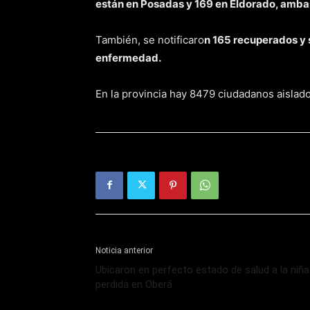
están en Posadas y 169 en Eldorado, ambas
También, se notificaro
n 165 recuperados y 
enfermedad.
En la provincia hay 8479 ciudadanos aislad
Noticia anterior
Ubicaron en perfecto estado de salud a la niña
perdida en Oberá