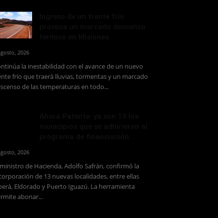
Ingreso de un frente frío
provoca un marcado descenso
térmico en Misiones
agosto, 2026
ntinúa la inestabilidad con el avance de un nuevo
ente frío que traerá lluvias, tormentas y un marcado
scenso de las temperaturas en todo...
Ahora Patente: ya son 19 los
municipios que se adhirieron al
programa de financiación...
agosto, 2026
 ministro de Hacienda, Adolfo Safrán, confirmó la
corporación de 13 nuevas localidades, entre ellas
erá, Eldorado y Puerto Iguazú. La herramienta
rmite abonar...