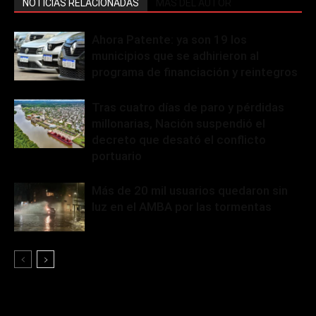
NOTICIAS RELACIONADAS
MÁS DEL AUTOR
Ahora Patente: ya son 19 los
municipios que se adhirieron al
programa de financiación y reintegros
Tras cuatro días de paro y pérdidas
millonarias, Nación suspendió el
decreto que desató el conflicto
portuario
Más de 20 mil usuarios quedaron sin
luz en el AMBA por las tormentas