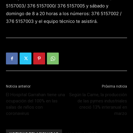
5157003/ 376 5157000/ 376 5157005 y sábado y
domingo de 8 a 20 horas a los números: 376 5157002 /
376 5157003 y el equipo técnico te asistirá.
Noticia anterior
Próxima noticia
El Hospital Garrahan tiene una
Según la Came, la producción
ocupación del 100% en las
de las pymes industriales
salas de niños con
creció 13% interanual en
coronavirus
marzo