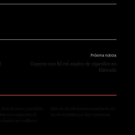
Próxima noticia
d
Cayeron con 82 mil atados de cigarrillos en
Eldorado
 días de paro y pérdidas
Más de 20 mil usuarios quedaron sin
, Nación suspendió el
luz en el AMBA por las tormentas
 desató el conflicto