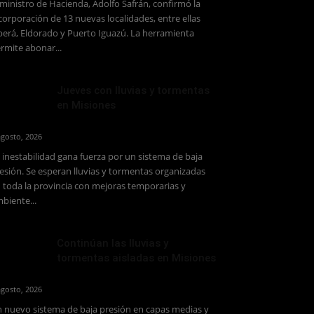
 ministro de Hacienda, Adolfo Safrán, confirmó la
corporación de 13 nuevas localidades, entre ellas
erá, Eldorado y Puerto Iguazú. La herramienta
rmite abonar...
Jueves con lluvias y tormentas
en Misiones
agosto, 2026
 inestabilidad gana fuerza por un sistema de baja
esión. Se esperan lluvias y tormentas organizadas
 toda la provincia con mejoras temporarias y
biente...
Continúan las lluvias y
tormentas aisladas en Misiones
agosto, 2026
 nuevo sistema de baja presión en capas medias y