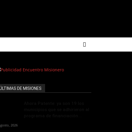
ÚLTIMAS DE MISIONES
Ahora Patente: ya son 19 los
municipios que se adhirieron al
programa de financiación...
agosto, 2026