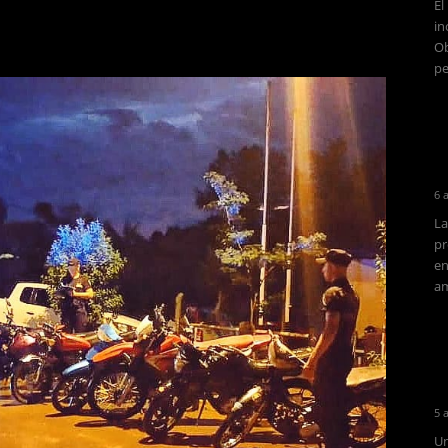
El
in
Ob
pe
6 
La
pr
en
am
5 
Un