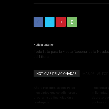
Noticia anterior
Todo listo para la Fiesta Nacional de la Navida
del Litoral
NOTICIAS RELACIONADAS
MÁS DEL AUTOR
Ahora Patente: ya son 19 los
Tras cuatro
municipios que se adhirieron al
millonarias
programa de financiación y
decreto que
reintegros
portuario