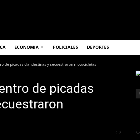
ICA
ECONOMÍA
POLICIALES
DEPORTES
ro de picadas clandestinas y secuestraron motocicletas
entro de picadas
ecuestraron
188
0
6 