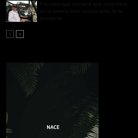
Passalacqua destacó que Jeep Fest
es el evento más convocante de la
provincia