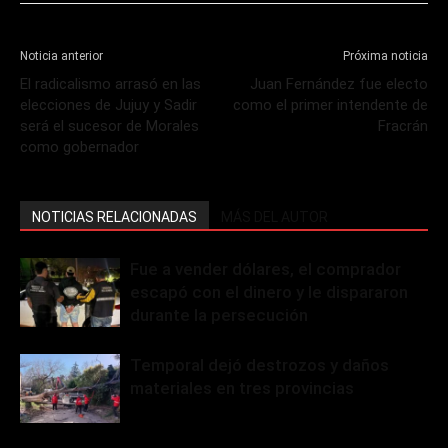
Noticia anterior
Próxima noticia
El radicalismo arrasó en las
Juan Fernández fue electo
elecciones de Jujuy y Sadir
como el primer intendente de
será el sucesor de Morales
Fracrán
como gobernador
NOTICIAS RELACIONADAS
MÁS DEL AUTOR
Fue a vender dólares, el comprador
escapó con el dinero y le dispararon
durante la persecución
Temporal dejó destrozos y daños
materiales en tres provincias