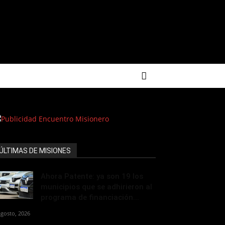
ÚLTIMAS DE MISIONES
Ahora Patente: ya son 19 los
municipios que se adhirieron al
programa de financiación...
agosto, 2026