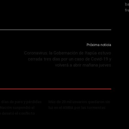
ba
fr
Próxima noticia
Coronavirus: la Gobernación de Itapúa estuvo
cerrada tres días por un caso de Covid-19 y
volverá a abrir mañana jueves
 días de paro y pérdidas
Más de 20 mil usuarios quedaron sin
, Nación suspendió el
luz en el AMBA por las tormentas
 desató el conflicto