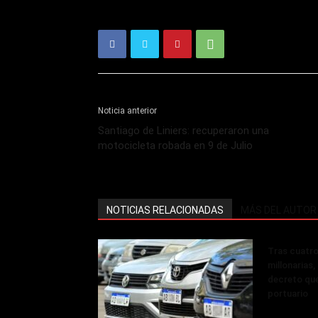
Noticia anterior
Santiago de Liniers: recuperaron una
motocicleta robada en 9 de Julio
NOTICIAS RELACIONADAS
MÁS DEL AUTOR
Tras cuatro
millonarias
decreto que
portuario