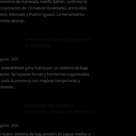
 ministro de Hacienda, Adolfo Safrán, confirmó la
corporación de 13 nuevas localidades, entre ellas
erá, Eldorado y Puerto Iguazú. La herramienta
rmite abonar...
Jueves con lluvias y tormentas
en Misiones
agosto, 2026
 inestabilidad gana fuerza por un sistema de baja
esión. Se esperan lluvias y tormentas organizadas
 toda la provincia con mejoras temporarias y
biente...
Continúan las lluvias y
tormentas aisladas en Misiones
agosto, 2026
 nuevo sistema de baja presión en capas medias y