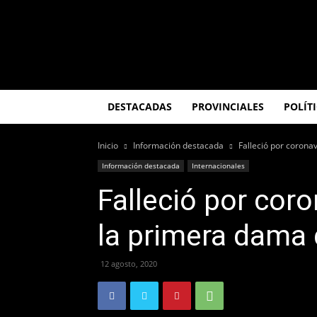
El
Misionero
DESTACADAS
PROVINCIALES
POLÍT
Inicio
Información destacada
Falleció por corona
Información destacada
Internacionales
Falleció por coro
la primera dama 
12 agosto, 2020