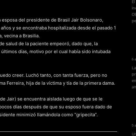
El
in
Ob
a esposa del presidente de Brasil Jair Bolsonaro,
pe
81 años y se encontraba hospitalizada desde el pasado 1
, vecina a Brasilia.
de salud de la paciente empeoró, dado que, la
últimos días, motivo por el cual había sido intubada
6 
La
pr
puedo creer. Luchó tanto, con tanta fuerza, pero no
en
ima Ferreira, hija de la víctima y tía de la primera dama.
am
de Jair) se encuentra aislada luego de que se le
 pocos días después de que su esposo fuera dado de
sidente minimizó llamándola como “gripecita”.
5 
Un