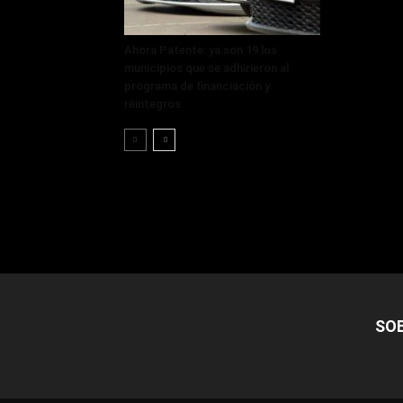
Ahora Patente: ya son 19 los
municipios que se adhirieron al
programa de financiación y
reintegros
SO