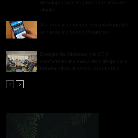
desalojos exprés y los contratos de
alquiler
Abrieron la segunda convocatoria del
año para las becas Progresar
Energía de Misiones y la CEM
conforman una mesa de trabajo para
brindar alivio al sector productivo