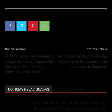
Noticia anterior
Próxima noticia
El Gobernador y el Presidente
Ratificaron la clausura de una
inauguraron la ampliación del
tribuna en la Bombonera tras
Módulo de Bioquímica y
las quejas de Riquelme
Farmacia de la UNaM
NOTICIAS RELACIONADAS
MÁS DEL AUTOR
Qué cambia si se aprueba la nueva Ley
de Propiedad Privada: cómo serán los