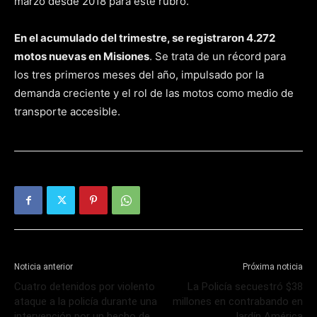
marzo desde 2018 para este rubro.
En el acumulado del trimestre, se registraron 4.272
motos nuevas en Misiones
. Se trata de un récord para
los tres primeros meses del año, impulsado por la
demanda creciente y el rol de las motos como medio de
transporte accesible.
Noticia anterior
Próxima noticia
Cuatro detenidos por violento
La Policía secuestró $38
ataque a la policía durante una
millones en contrabando en
intervención por un hecho de
Jardín América