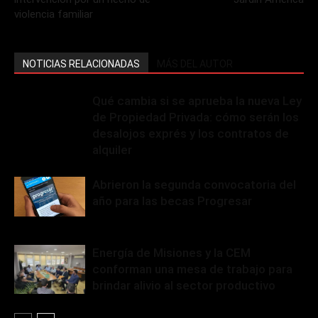
violencia familiar
NOTICIAS RELACIONADAS
MÁS DEL AUTOR
Qué cambia si se aprueba la nueva Ley
de Propiedad Privada: cómo serán los
desalojos exprés y los contratos de
alquiler
Abrieron la segunda convocatoria del
año para las becas Progresar
Energía de Misiones y la CEM
conforman una mesa de trabajo para
brindar alivio al sector productivo