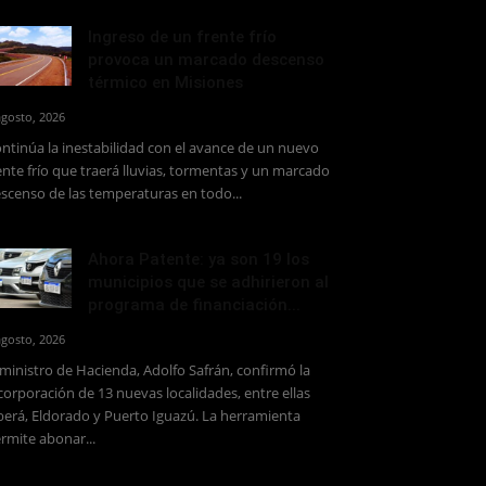
Ingreso de un frente frío
provoca un marcado descenso
térmico en Misiones
agosto, 2026
ntinúa la inestabilidad con el avance de un nuevo
ente frío que traerá lluvias, tormentas y un marcado
scenso de las temperaturas en todo...
Ahora Patente: ya son 19 los
municipios que se adhirieron al
programa de financiación...
agosto, 2026
 ministro de Hacienda, Adolfo Safrán, confirmó la
corporación de 13 nuevas localidades, entre ellas
erá, Eldorado y Puerto Iguazú. La herramienta
rmite abonar...