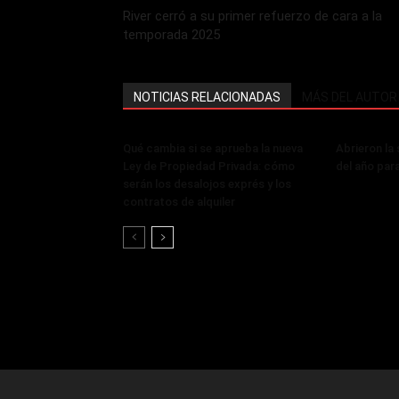
River cerró a su primer refuerzo de cara a la
temporada 2025
NOTICIAS RELACIONADAS
MÁS DEL AUTOR
Qué cambia si se aprueba la nueva
Abrieron la
Ley de Propiedad Privada: cómo
del año par
serán los desalojos exprés y los
contratos de alquiler