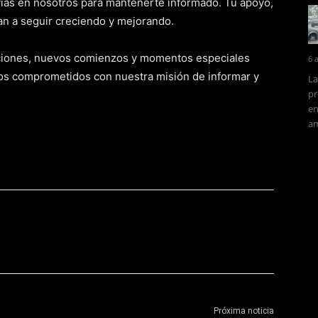
nfiás en nosotros para mantenerte informado. Tu apoyo,
van a seguir creciendo y mejorando.
ciones, nuevos comienzos y momentos especiales
6 
mos comprometidos con nuestra misión de informar y
La
pr
en
am
Próxima noticia