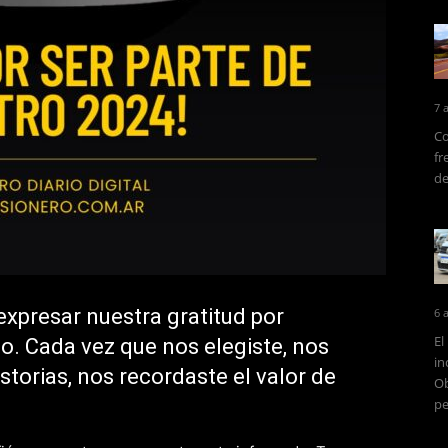
7 
Co
fr
de
xpresar nuestra gratitud por
6 
El
. Cada vez que nos elegiste, nos
in
storias, nos recordaste el valor de
Ob
pe