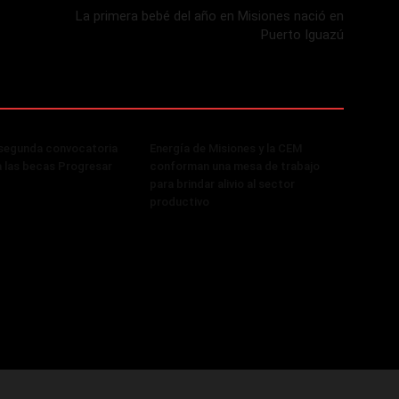
La primera bebé del año en Misiones nació en
Puerto Iguazú
 segunda convocatoria
Energía de Misiones y la CEM
a las becas Progresar
conforman una mesa de trabajo
para brindar alivio al sector
productivo