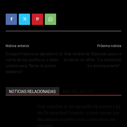
Noticia anterior
Próxima noticia
El papa Francisco agradeció la
Una vecina de Eldorado puso a
carta de los políticos y pidió
la venta un riñón: “La situación
unidad para “llevar la patria
es desesperante”
adelante”
NOTICIAS RELACIONADAS
MÁS DEL AUTOR
Qué cambia si se aprueba la nueva Ley
de Propiedad Privada: cómo serán los
desalojos exprés y los contratos de
alquiler