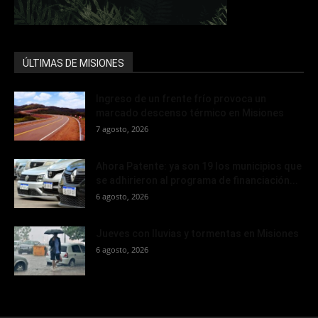
ÚLTIMAS DE MISIONES
Ingreso de un frente frío provoca un
marcado descenso térmico en Misiones
7 agosto, 2026
Ahora Patente: ya son 19 los municipios que
se adhirieron al programa de financiación...
6 agosto, 2026
Jueves con lluvias y tormentas en Misiones
6 agosto, 2026