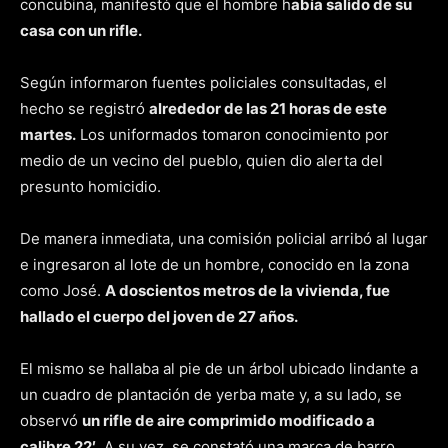
concubina, manifestó que el hombre h
abía salido de su
casa con un rifle.
Según informaron fuentes policiales consultadas, el
hecho se registró
alrededor de las 21 horas de este
martes.
Los uniformados tomaron conocimiento por
medio de un vecino del pueblo, quien dio alerta del
presunto homicidio.
De manera inmediata, una comisión policial arribó al lugar
e ingresaron al lote de un hombre, conocido en la zona
como José.
A doscientos metros de la vivienda, fue
hallado el cuerpo del joven de 27 años.
El mismo se hallaba al pie de un árbol ubicado lindante a
un cuadro de plantación de yerba mate y, a su lado, se
observó
un rifle de aire comprimido modificado a
calibre 22′.
A su vez, se constató una marca de barro