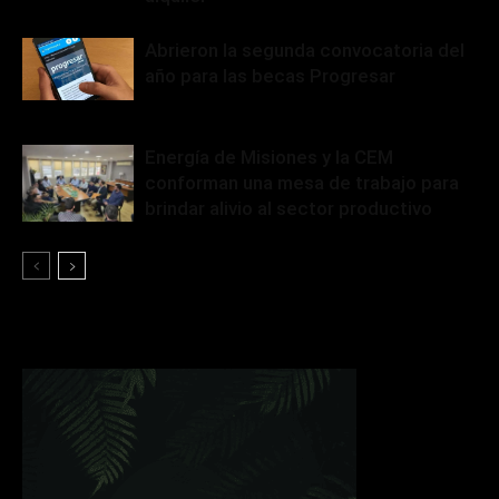
Abrieron la segunda convocatoria del
año para las becas Progresar
Energía de Misiones y la CEM
conforman una mesa de trabajo para
brindar alivio al sector productivo