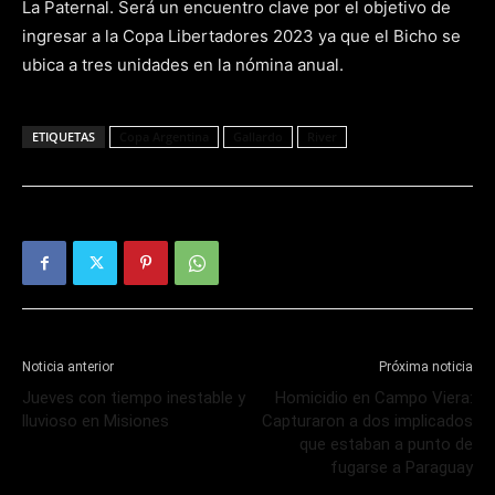
La Paternal. Será un encuentro clave por el objetivo de
ingresar a la Copa Libertadores 2023 ya que el Bicho se
ubica a tres unidades en la nómina anual.
ETIQUETAS
Copa Argentina
Gallardo
River
Noticia anterior
Próxima noticia
Jueves con tiempo inestable y
Homicidio en Campo Viera:
lluvioso en Misiones
Capturaron a dos implicados
que estaban a punto de
fugarse a Paraguay