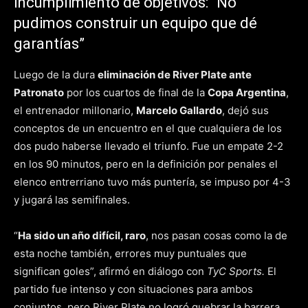
incumplimiento de objetivos: “No
pudimos construir un equipo que dé
garantías”
Luego de la dura
eliminación de River Plate ante
Patronato
por los cuartos de final de la
Copa Argentina
,
el entrenador millonario,
Marcelo Gallardo
, dejó sus
conceptos de un encuentro en el que cualquiera de los
dos pudo haberse llevado el triunfo. Fue un empate 2-2
en los 90 minutos, pero en la definición por penales el
elenco entrerriano tuvo más puntería, se impuso por 4-3
y jugará las semifinales.
“
Ha sido un año difícil, raro
, nos pasan cosas como la de
esta noche también, errores muy puntuales que
significan goles”, afirmó en diálogo con
TyC Sports.
El
partido fue intenso y con situaciones para ambos
conjuntos, pero River Plate no logró quebrar la barrera