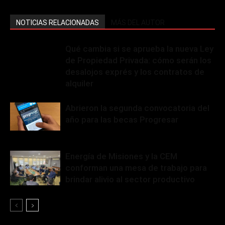
NOTICIAS RELACIONADAS
MÁS DEL AUTOR
Qué cambia si se aprueba la nueva Ley
de Propiedad Privada: cómo serán los
desalojos exprés y los contratos de
alquiler
Abrieron la segunda convocatoria del
año para las becas Progresar
Energía de Misiones y la CEM
conforman una mesa de trabajo para
brindar alivio al sector productivo